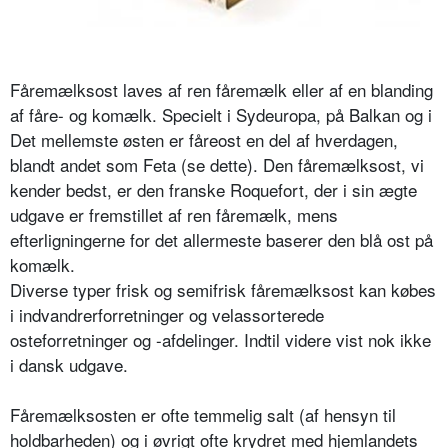
Fåremælksost laves af ren fåremælk eller af en blanding
af fåre- og komælk. Specielt i Sydeuropa, på Balkan og i
Det mellemste østen er fåreost en del af hverdagen,
blandt andet som Feta (se dette). Den fåremælksost, vi
kender bedst, er den franske Roquefort, der i sin ægte
udgave er fremstillet af ren fåremælk, mens
efterligningerne for det allermeste baserer den blå ost på
komælk.
Diverse typer frisk og semifrisk fåremælksost kan købes
i indvandrerforretninger og velassorterede
osteforretninger og -afdelinger. Indtil videre vist nok ikke
i dansk udgave.
Fåremælksosten er ofte temmelig salt (af hensyn til
holdbarheden) og i øvrigt ofte krydret med hjemlandets