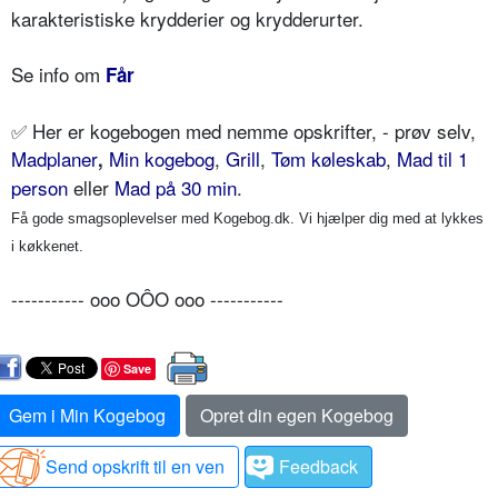
karakteristiske krydderier og krydderurter.
Se info om
Får
✅
Her er kogebogen med nemme opskrifter, - prøv selv,
Madplaner
Min kogebog
,
Grill
,
Tøm køleskab
,
Mad til 1
,
person
eller
Mad på 30 min
.
Få gode smagsoplevelser med Kogebog.dk. Vi hjælper dig med at lykkes
i køkkenet.
----------- ooo OÔO ooo -----------
Save
Gem i Min Kogebog
Opret din egen Kogebog
Send opskrift til en ven
Feedback