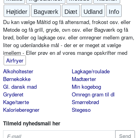
Højtider
Bagværk
Diæt
Udland
Info
Du kan vælge Måltid og få aftensmad, frokost osv. eller
Metode og få grill, gryde, ovn osv. eller Bagværk og få
brød, boller og lagkage osv. eller omregner mellem gram,
liter og udenlandske mål - der er er meget at vælge
imellem - Eller prøv en af vores mange opskrifter med
Airfryer
Alkoholtester
Lagkage/roulade
Børnekokke
Madtærter
Gl. dansk mad
Min kogebog
Gryderet
Omregn gram til dl
Kage/tærte
Smørrebrød
Kalorieberegner
Stegeso
Tilmeld nyhedsmail her