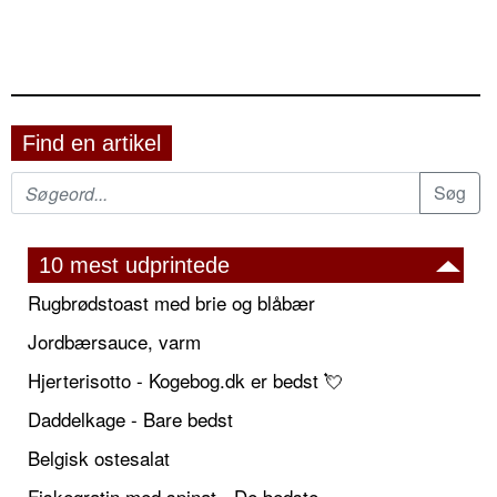
Find en artikel
10 mest udprintede
Rugbrødstoast med brie og blåbær
Jordbærsauce, varm
Hjerterisotto - Kogebog.dk er bedst 💘
Daddelkage - Bare bedst
Belgisk ostesalat
Fiskegratin med spinat - De bedste