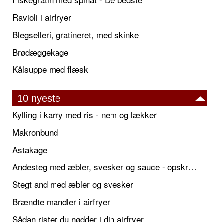
Ravioli i airfryer
Blegselleri, gratineret, med skinke
Brødæggekage
Kålsuppe med flæsk
10 nyeste
Kylling i karry med ris - nem og lækker
Makronbund
Astakage
Andesteg med æbler, svesker og sauce - opskrift også til jul
Stegt and med æbler og svesker
Brændte mandler i airfryer
Sådan rister du nødder i din airfryer