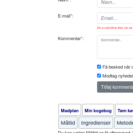
E-mail
*
:
Din e-mail bliver ikke vist på 
Kommentar
*
:
Få besked når d
Modtag nyhedsb
Madplan
Min kogebog
Tøm kø
Måltid
Ingredienser
Metod
Du kan vælge Måltid og få aftensmad, fr