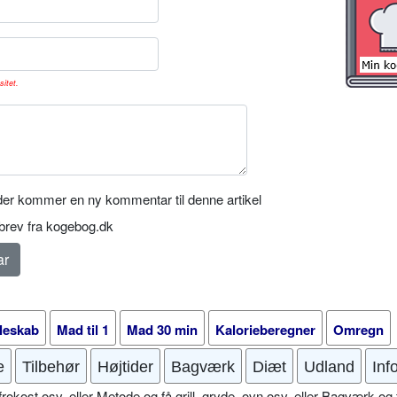
sitet.
er kommer en ny kommentar til denne artikel
rev fra kogebog.dk
leskab
Mad til 1
Mad 30 min
Kalorieberegner
Omregn
e
Tilbehør
Højtider
Bagværk
Diæt
Udland
Inf
okost osv. eller Metode og få grill, gryde, ovn osv. eller Bagværk og 