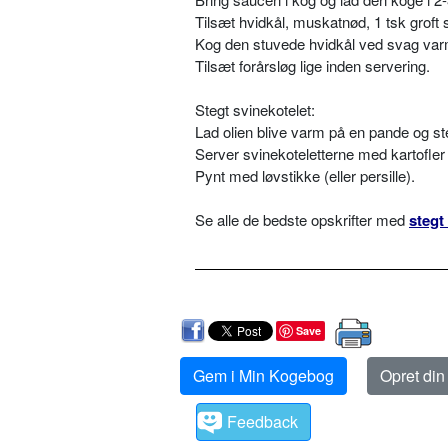
Tilsæt hvidkål, muskatnød, 1 tsk groft s
Kog den stuvede hvidkål ved svag varm
Tilsæt forårsløg lige inden servering.
Stegt svinekotelet:
Lad olien blive varm på en pande og ste
Server svinekoteletterne med kartofler 
Pynt med løvstikke (eller persille).
Se alle de bedste opskrifter med
stegt
Save
Gem i Min Kogebog
Opret di
Feedback