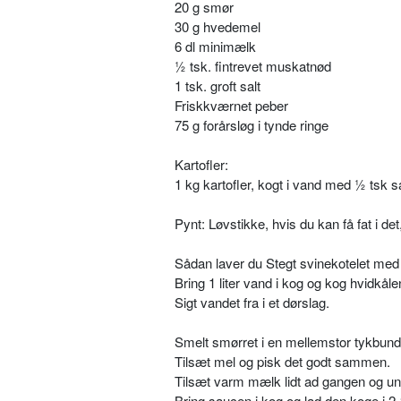
20 g smør
30 g hvedemel
6 dl minimælk
½ tsk. fintrevet muskatnød
1 tsk. groft salt
Friskkværnet peber
75 g forårsløg i tynde ringe
Kartofler:
1 kg kartofler, kogt i vand med ½ tsk sa
Pynt: Løvstikke, hvis du kan få fat i det
Sådan laver du Stegt svinekotelet med 
Bring 1 liter vand i kog og kog hvidkålen
Sigt vandet fra i et dørslag.
Smelt smørret i en mellemstor tykbund
Tilsæt mel og pisk det godt sammen.
Tilsæt varm mælk lidt ad gangen og und
Bring saucen i kog og lad den koge i 2-