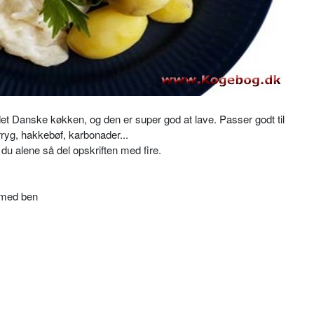
det Danske køkken, og den er super god at lave. Passer godt til
rryg, hakkebøf, karbonader...
r du alene så del opskriften med fire.
e med ben