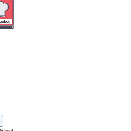
o
få brød,