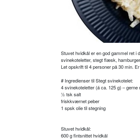
Stuvet hvidkål er en god gammel ret i 
svinekoteletter, stegt flæsk, hamburge
Let opskrift til 4 personer på 30 min. E
# Ingredienser til Stegt svinekotelet:
4 svinekoteletter (á ca. 125 g) – gern
½ tsk salt
friskkværnet peber
1 spsk olie til stegning
Stuvet hvidkål:
600 g fintsnittet hvidkål