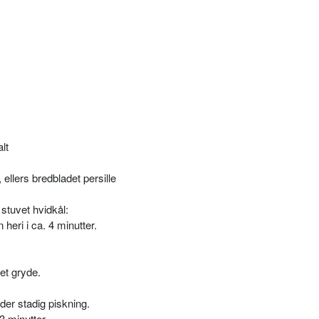
lt
, ellers bredbladet persille
stuvet hvidkål:
 heri i ca. 4 minutter.
et gryde.
er stadig piskning.
3 minutter.