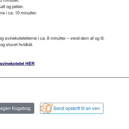
alt og peber.
e i ca. 10 minutter.
g svinekoteletterne i ca. 8 minutter – vend dem af og til.
og stuvet hvidkål.
 svinekotelet HER
n egen Kogebog
Send opskrift til en ven