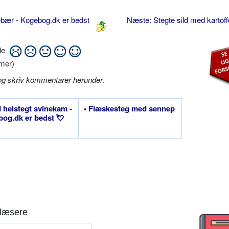
ebær - Kogebog.dk er bedst
Næste: Stegte sild med kartof
ide
mer)
og skriv kommentarer herunder
.
d helstegt svinekam -
• Flæskesteg med sennep
og.dk er bedst 💘
læsere