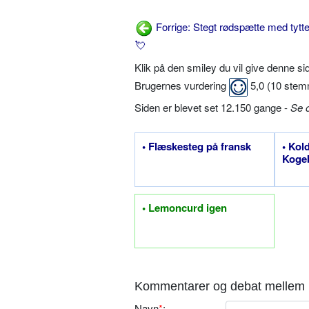
Forrige: Stegt rødspætte med tytt
💘
Klik på den smiley du vil give denne s
Brugernes vurdering
5,0
(
10
stem
Siden er blevet set 12.150 gange -
Se 
• Flæskesteg på fransk
• Kol
Kogeb
• Lemoncurd igen
Kommentarer og debat mellem 
Navn
*
: