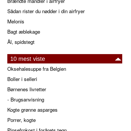
Brændte mandler i airfryer
Sådan rister du nødder i din airfryer
Melonis
Bagt æblekage
Ål, spidstegt
10 mest viste
Oksehalesuppe fra Belgien
Boller i selleri
Børnenes livretter
- Brugsanvisning
Kogte grønne asparges
Porrer, kogte
Pinsefrokost i forårets tegn