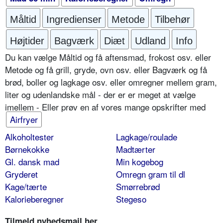
Måltid
Ingredienser
Metode
Tilbehør
Højtider
Bagværk
Diæt
Udland
Info
Du kan vælge Måltid og få aftensmad, frokost osv. eller
Metode og få grill, gryde, ovn osv. eller Bagværk og få
brød, boller og lagkage osv. eller omregner mellem gram,
liter og udenlandske mål - der er er meget at vælge
imellem - Eller prøv en af vores mange opskrifter med
Airfryer
Alkoholtester
Lagkage/roulade
Børnekokke
Madtærter
Gl. dansk mad
Min kogebog
Gryderet
Omregn gram til dl
Kage/tærte
Smørrebrød
Kalorieberegner
Stegeso
Tilmeld nyhedsmail her