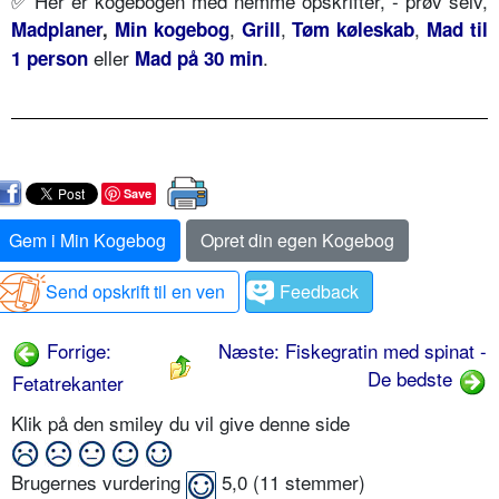
✅ Her er kogebogen med nemme opskrifter, - prøv selv,
,
,
,
Madplaner
,
Min kogebog
Grill
Tøm køleskab
Mad til
eller
.
1 person
Mad på 30 min
Save
Gem i Min Kogebog
Opret din egen Kogebog
Send opskrift til en ven
Feedback
Forrige:
Næste: Fiskegratin med spinat -
De bedste
Fetatrekanter
Klik på den smiley du vil give denne side
Brugernes vurdering
5,0
(
11
stemmer)