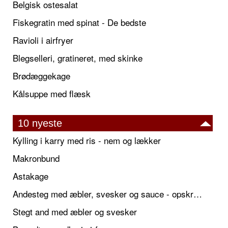
Belgisk ostesalat
Fiskegratin med spinat - De bedste
Ravioli i airfryer
Blegselleri, gratineret, med skinke
Brødæggekage
Kålsuppe med flæsk
10 nyeste
Kylling i karry med ris - nem og lækker
Makronbund
Astakage
Andesteg med æbler, svesker og sauce - opskrift også til jul
Stegt and med æbler og svesker