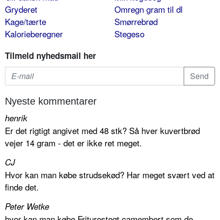
Gryderet
Omregn gram til dl
Kage/tærte
Smørrebrød
Kalorieberegner
Stegeso
Tilmeld nyhedsmail her
Nyeste kommentarer
henrik
Er det rigtigt angivet med 48 stk? Så hver kuvertbrød
vejer 14 gram - det er ikke ret meget.
CJ
Hvor kan man købe strudsekød? Har meget svært ved at
finde det.
Peter Wetke
hvor kan man købe Friturestegt camembert som de