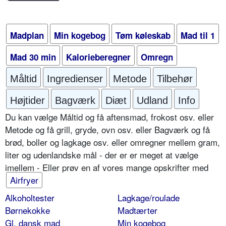
Madplan
Min kogebog
Tøm køleskab
Mad til 1
Mad 30 min
Kalorieberegner
Omregn
Måltid
Ingredienser
Metode
Tilbehør
Højtider
Bagværk
Diæt
Udland
Info
Du kan vælge Måltid og få aftensmad, frokost osv. eller
Metode og få grill, gryde, ovn osv. eller Bagværk og få
brød, boller og lagkage osv. eller omregner mellem gram,
liter og udenlandske mål - der er er meget at vælge
imellem - Eller prøv en af vores mange opskrifter med
Airfryer
Alkoholtester
Lagkage/roulade
Børnekokke
Madtærter
Gl. dansk mad
Min kogebog