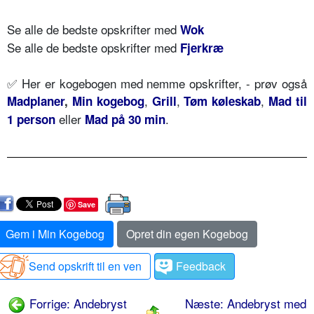
Se alle de bedste opskrifter med
Wok
Se alle de bedste opskrifter med
Fjerkræ
✅ Her er kogebogen med nemme opskrifter, - prøv også
,
,
,
Madplaner
,
Min kogebog
Grill
Tøm køleskab
Mad til
eller
.
1 person
Mad på 30 min
Save
Gem i Min Kogebog
Opret din egen Kogebog
Send opskrift til en ven
Feedback
Forrige: Andebryst
Næste: Andebryst med