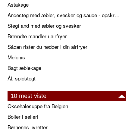
Astakage
Andesteg med æbler, svesker og sauce - opskrift også til jul
Stegt and med æbler og svesker
Brændte mandler i airfryer
Sådan rister du nødder i din airfryer
Melonis
Bagt æblekage
Ål, spidstegt
10 mest viste
Oksehalesuppe fra Belgien
Boller i selleri
Børnenes livretter