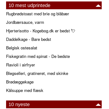
10 mest udprintede
Rugbrødstoast med brie og blåbær
Jordbærsauce, varm
Hjerterisotto - Kogebog.dk er bedst 💘
Daddelkage - Bare bedst
Belgisk ostesalat
Fiskegratin med spinat - De bedste
Ravioli i airfryer
Blegselleri, gratineret, med skinke
Brødæggekage
Kålsuppe med flæsk
10 nyeste