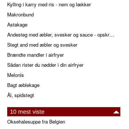
Kylling i karry med ris - nem og lækker
Makronbund
Astakage
Andesteg med æbler, svesker og sauce - opskrift også til jul
Stegt and med æbler og svesker
Brændte mandler i airfryer
Sådan rister du nødder i din airfryer
Melonis
Bagt æblekage
Ål, spidstegt
10 mest viste
Oksehalesuppe fra Belgien