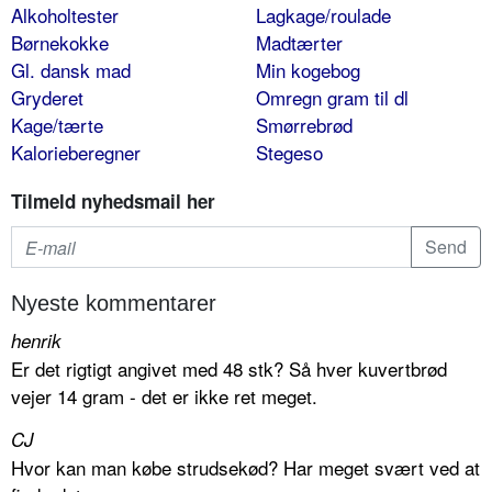
Alkoholtester
Lagkage/roulade
Børnekokke
Madtærter
Gl. dansk mad
Min kogebog
Gryderet
Omregn gram til dl
Kage/tærte
Smørrebrød
Kalorieberegner
Stegeso
Tilmeld nyhedsmail her
Nyeste kommentarer
henrik
Er det rigtigt angivet med 48 stk? Så hver kuvertbrød
vejer 14 gram - det er ikke ret meget.
CJ
Hvor kan man købe strudsekød? Har meget svært ved at