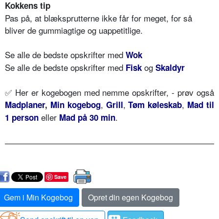
Kokkens tip
Pas på, at blæksprutterne ikke får for meget, for så
bliver de gummiagtige og uappetitlige.
Se alle de bedste opskrifter med
Wok
Se alle de bedste opskrifter med
og
Fisk
Skaldyr
✅ Her er kogebogen med nemme opskrifter, - prøv også
,
,
,
Madplaner
,
Min kogebog
Grill
Tøm køleskab
Mad til
eller
.
1 person
Mad på 30 min
Save
Gem i Min Kogebog
Opret din egen Kogebog