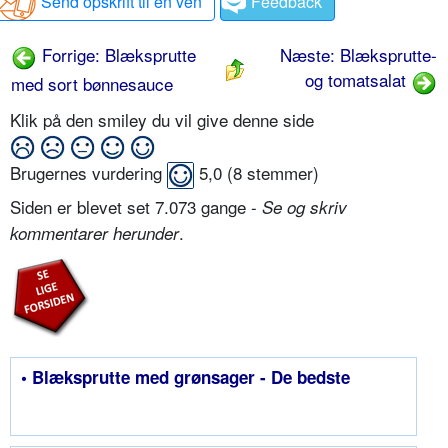
Send opskrift til en ven
Feedback
Forrige: Blæksprutte
Næste: Blæksprutte-
og tomatsalat
med sort bønnesauce
Klik på den smiley du vil give denne side
Brugernes vurdering
5,0
(
8
stemmer)
Siden er blevet set 7.073 gange -
Se og skriv
.
kommentarer herunder
• Blæksprutte med grønsager - De bedste