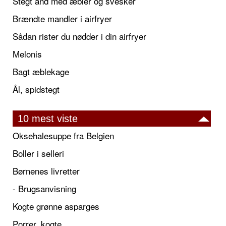
Stegt and med æbler og svesker
Brændte mandler i airfryer
Sådan rister du nødder i din airfryer
Melonis
Bagt æblekage
Ål, spidstegt
10 mest viste
Oksehalesuppe fra Belgien
Boller i selleri
Børnenes livretter
- Brugsanvisning
Kogte grønne asparges
Porrer, kogte