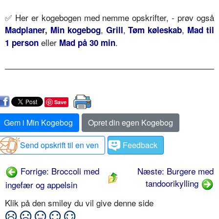
✅ Her er kogebogen med nemme opskrifter, - prøv også
,
,
,
Madplaner
,
Min kogebog
Grill
Tøm køleskab
Mad til
eller
.
1 person
Mad på 30 min
Save
Gem i Min Kogebog
Opret din egen Kogebog
Send opskrift til en ven
Feedback
Forrige: Broccoli med
Næste: Burgere med
tandoorikylling
ingefær og appelsin
Klik på den smiley du vil give denne side