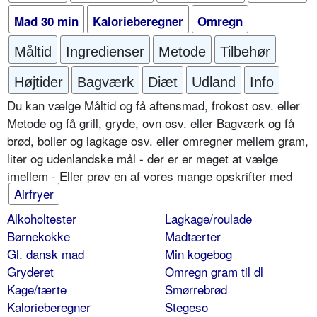
Mad 30 min
Kalorieberegner
Omregn
Måltid
Ingredienser
Metode
Tilbehør
Højtider
Bagværk
Diæt
Udland
Info
Du kan vælge Måltid og få aftensmad, frokost osv. eller
Metode og få grill, gryde, ovn osv. eller Bagværk og få
brød, boller og lagkage osv. eller omregner mellem gram,
liter og udenlandske mål - der er er meget at vælge
imellem - Eller prøv en af vores mange opskrifter med
Airfryer
Alkoholtester
Lagkage/roulade
Børnekokke
Madtærter
Gl. dansk mad
Min kogebog
Gryderet
Omregn gram til dl
Kage/tærte
Smørrebrød
Kalorieberegner
Stegeso