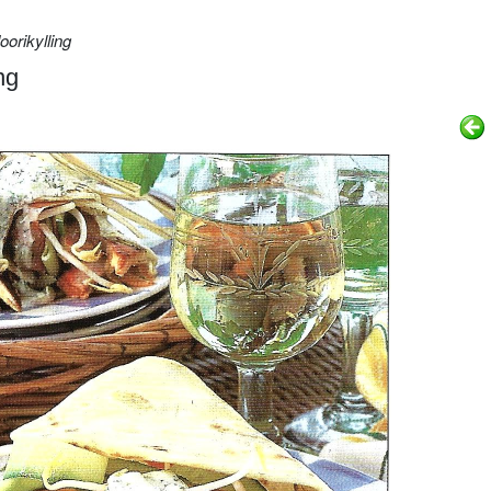
orikylling
ng