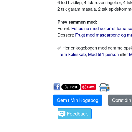
6 fed hvidløg, 4 tsk reven ingefær, 4 ts
2 tsk garam masala, 2 tsk spidskomm
Prøv sammen med:
Forret:
Fettucine med soltørret tomats
Dessert:
Frugt med mascarpone og m
✅ Her er kogebogen med nemme opskri
Tøm køleskab
,
Mad til 1 person
eller
M
Save
Gem i Min Kogebog
Opret di
Feedback