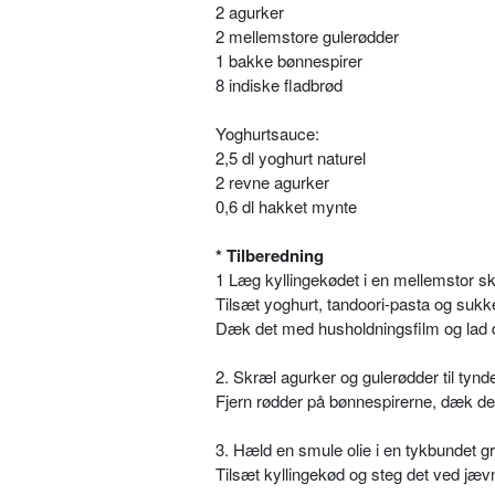
2 agurker
2 mellemstore gulerødder
1 bakke bønnespirer
8 indiske fladbrød
Yoghurtsauce:
2,5 dl yoghurt naturel
2 revne agurker
0,6 dl hakket mynte
* Tilberedning
1 Læg kyllingekødet i en mellemstor sk
Tilsæt yoghurt, tandoori-pasta og sukke
Dæk det med husholdningsfilm og lad de
2. Skræl agurker og gulerødder til tynd
Fjern rødder på bønnespirerne, dæk dem
3. Hæld en smule olie i en tykbundet g
Tilsæt kyllingekød og steg det ved jævn