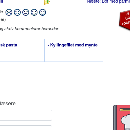
li
Næste: Bøf med par
ide
er)
og skriv kommentarer herunder
.
sk pasta
• Kyllingefilet med mynte
læsere