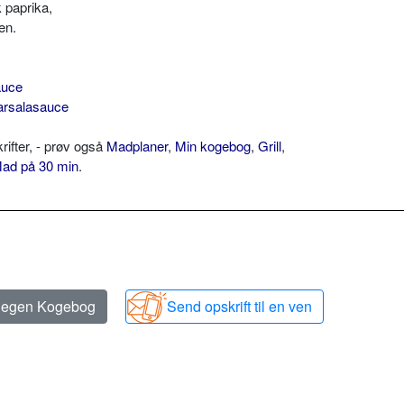
k paprika,
en.
auce
arsalasauce
fter, - prøv også
Madplaner
,
Min kogebog
,
Grill
,
ad på 30 min
.
n egen Kogebog
Send opskrift til en ven