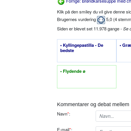
Forrige: Brøndkarsesuppe med chi
Klik på den smiley du vil give denne s
Brugernes vurdering
5,0
(
4
stemm
Siden er blevet set 11.978 gange -
Se 
• Kyllingepastilla - De
• Græ
bedste
• Flydende ø
Kommentarer og debat mellem 
Navn
*
:
E-mail
*
: