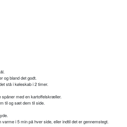
ål.
r og bland det godt.
t stå i køleskab i 2 timer.
e spåner med en kartoffelskræller.
 til og sæt dem til side.
ryde.
 varme i 5 min på hver side, eller indtil det er gennemstegt.