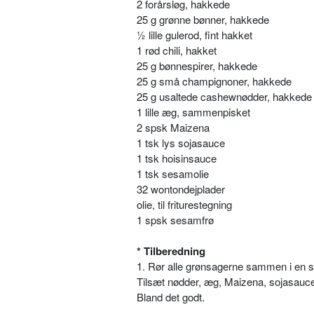
2 forårsløg, hakkede
25 g grønne bønner, hakkede
½ lille gulerod, fint hakket
1 rød chili, hakket
25 g bønnespirer, hakkede
25 g små champignoner, hakkede
25 g usaltede cashewnødder, hakkede
1 lille æg, sammenpisket
2 spsk Maizena
1 tsk lys sojasauce
1 tsk hoisinsauce
1 tsk sesamolie
32 wontondejplader
olie, til friturestegning
1 spsk sesamfrø
* Tilberedning
1. Rør alle grønsagerne sammen i en s
Tilsæt nødder, æg, Maizena, sojasauce
Bland det godt.