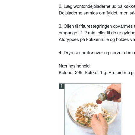
2. Læg wontondejpladerne ud på køkken
Dejpladerne samles om fyldet, men såd
3. Olien til friturestegningen opvarmes t
omgange i 1-2 min, eller til de er gyldne
Afdryppes på køkkenrulle og holdes v
4. Drys sesamfrø over og server dem 
Næringsindhold:
Kalorier 295. Sukker 1 g. Proteiner 5 g