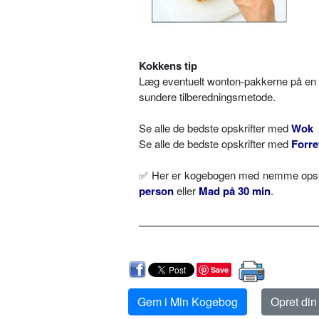
Kokkens tip
Læg eventuelt wonton-pakkerne på en 
sundere tilberedningsmetode.
Se alle de bedste opskrifter med
Wok
Se alle de bedste opskrifter med
Forre
✅ Her er kogebogen med nemme opskr
person
eller
Mad på 30 min
.
Save
Gem i Min Kogebog
Opret di