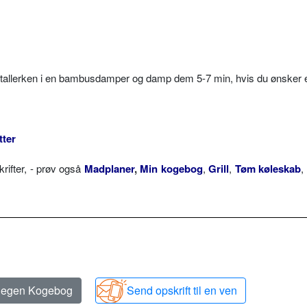
tallerken i en bambusdamper og damp dem 5-7 min, hvis du ønsker 
tter
ifter, - prøv også
Madplaner
,
Min kogebog
,
Grill
,
Tøm køleskab
,
n egen Kogebog
Send opskrift til en ven