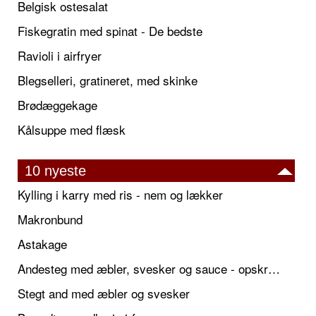
Belgisk ostesalat
Fiskegratin med spinat - De bedste
Ravioli i airfryer
Blegselleri, gratineret, med skinke
Brødæggekage
Kålsuppe med flæsk
10 nyeste
Kylling i karry med ris - nem og lækker
Makronbund
Astakage
Andesteg med æbler, svesker og sauce - opskrift også til jul
Stegt and med æbler og svesker