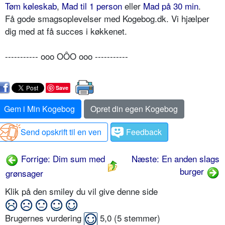
Tøm køleskab
,
Mad til 1 person
eller
Mad på 30 min
.
Få gode smagsoplevelser med Kogebog.dk. Vi hjælper
dig med at få succes i køkkenet.
----------- ooo OÔO ooo -----------
Save
Gem i Min Kogebog
Opret din egen Kogebog
Send opskrift til en ven
Feedback
Forrige: Dim sum med
Næste: En anden slags
burger
grønsager
Klik på den smiley du vil give denne side
Brugernes vurdering
5,0
(
5
stemmer)