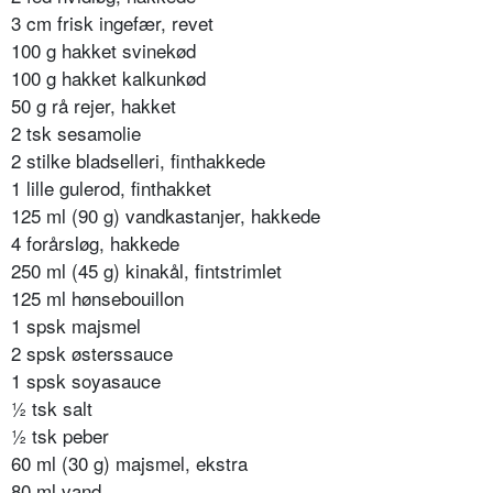
3 cm frisk ingefær, revet
100 g hakket svinekød
100 g hakket kalkunkød
50 g rå rejer, hakket
2 tsk sesamolie
2 stilke bladselleri, finthakkede
1 lille gulerod, finthakket
125 ml (90 g) vandkastanjer, hakkede
4 forårsløg, hakkede
250 ml (45 g) kinakål, fintstrimlet
125 ml hønsebouillon
1 spsk majsmel
2 spsk østerssauce
1 spsk soyasauce
½ tsk salt
½ tsk peber
60 ml (30 g) majsmel, ekstra
80 ml vand