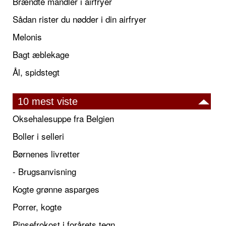
Brændte mandler i airfryer
Sådan rister du nødder i din airfryer
Melonis
Bagt æblekage
Ål, spidstegt
10 mest viste
Oksehalesuppe fra Belgien
Boller i selleri
Børnenes livretter
- Brugsanvisning
Kogte grønne asparges
Porrer, kogte
Pinsefrokost i forårets tegn