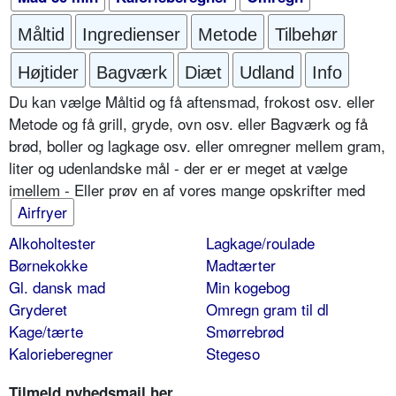
Måltid
Ingredienser
Metode
Tilbehør
Højtider
Bagværk
Diæt
Udland
Info
Du kan vælge Måltid og få aftensmad, frokost osv. eller
Metode og få grill, gryde, ovn osv. eller Bagværk og få
brød, boller og lagkage osv. eller omregner mellem gram,
liter og udenlandske mål - der er er meget at vælge
imellem - Eller prøv en af vores mange opskrifter med
Airfryer
Alkoholtester
Lagkage/roulade
Børnekokke
Madtærter
Gl. dansk mad
Min kogebog
Gryderet
Omregn gram til dl
Kage/tærte
Smørrebrød
Kalorieberegner
Stegeso
Tilmeld nyhedsmail her