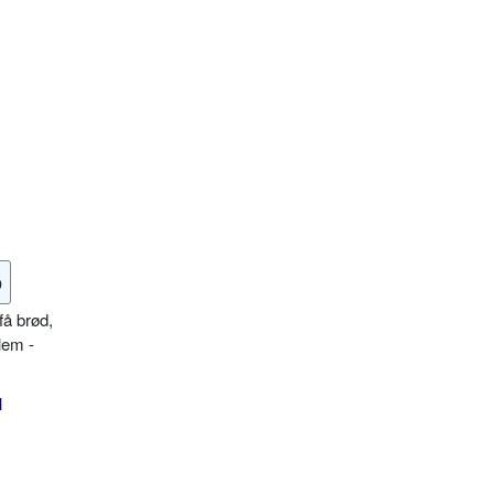
o
få brød,
lem -
l