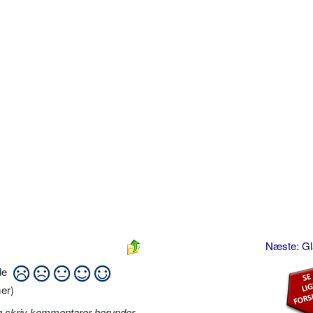
Næste: G
ide
er)
g skriv kommentarer herunder
.