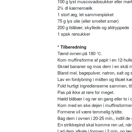
100 g lyst muscovadosukker eller mør
2¾ dl kærnemælk
1 stort æg, let sammenpisket
75 g lys olie (eller smeltet smør)
200 g blåbær, skyllede og afdryppede
1 spsk rørsukker
* Tilberedning
Tænd ovnen på 180
.
°C
Kom muffinsforme af papir i en 12-hull
Skræl bananer og mos dem i en skål m
Bland mel, bagepulver, natron, salt og s
Lav en fordybning i midten og tilsæt k
Fold hurtigt ingredienserne sammen, til
Pas på ikke at røre for meget.
Hæld blåbær i og rør en gang eller to i 
Kom med en ske dejen i muffinsformen
Formene vil være temmelig fyldte.
Bag dem i ovnen i 20-25 min., indtil d
En strikkepind skal komme ren ud, når 
Lad dem afkøle i formen i 2 min. og læg