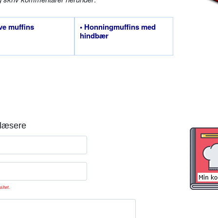
ve muffins
• Honningmuffins med
hindbær
læsere
sitet.