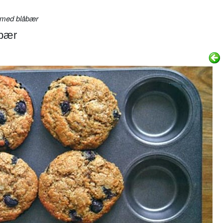
 med blåbær
åbær