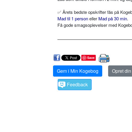
✅
Årets bedste opskrifter fås på Kogeb
Mad til 1 person
eller
Mad på 30 min
.
Få gode smagsoplevelser med Kogebog.
Save
Gem i Min Kogebog
Opret di
Feedback