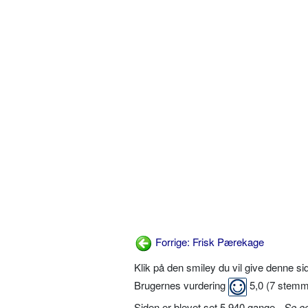
Forrige: Frisk Pærekage
Klik på den smiley du vil give denne s
Brugernes vurdering
5,0
(
7
stemm
Siden er blevet set 5.940 gange -
Se o