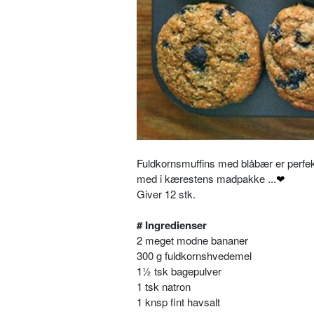
Fuldkornsmuffins med blåbær er perfekte
med i kærestens madpakke ...
❤
Giver 12 stk.
# Ingredienser
2 meget modne bananer
300 g fuldkornshvedemel
1½ tsk bagepulver
1 tsk natron
1 knsp fint havsalt