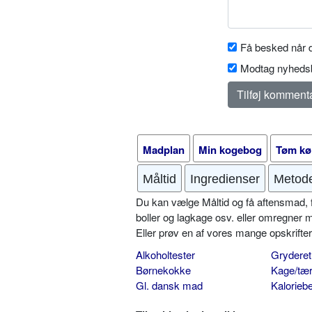
Få besked når d
Modtag nyhedsb
Madplan
Min kogebog
Tøm kø
Måltid
Ingredienser
Metod
Du kan vælge Måltid og få aftensmad, fr
boller og lagkage osv. eller omregner 
Eller prøv en af vores mange opskrift
Alkoholtester
Gryderet
Børnekokke
Kage/tær
Gl. dansk mad
Kalorieb