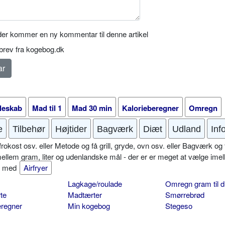
er kommer en ny kommentar til denne artikel
rev fra kogebog.dk
leskab
Mad til 1
Mad 30 min
Kalorieberegner
Omregn
e
Tilbehør
Højtider
Bagværk
Diæt
Udland
Inf
okost osv. eller Metode og få grill, gryde, ovn osv. eller Bagværk og 
mellem gram, liter og udenlandske mål - der er er meget at vælge imel
er med
Airfryer
Lagkage/roulade
Omregn gram til d
te
Madtærter
Smørrebrød
eregner
Min kogebog
Stegeso