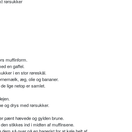
kt rørsukker
ers muffinform.
ed en gaffel.
ukker i en stor røreskål.
ærnemælk, æg, olie og bananer.
 de lige netop er samlet.
dejen.
e og drys med rørsukker.
e er pænt hævede og gylden brune.
den stikkes ind i midten af muffinsene.
 dem så over på en bagerist for at køle helt af.