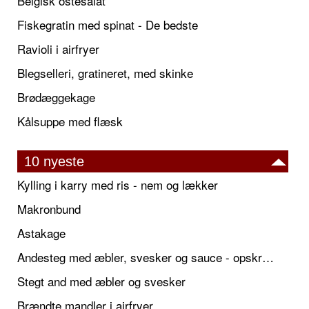
Belgisk ostesalat
Fiskegratin med spinat - De bedste
Ravioli i airfryer
Blegselleri, gratineret, med skinke
Brødæggekage
Kålsuppe med flæsk
10 nyeste
Kylling i karry med ris - nem og lækker
Makronbund
Astakage
Andesteg med æbler, svesker og sauce - opskrift også til jul
Stegt and med æbler og svesker
Brændte mandler i airfryer