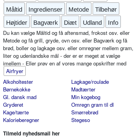
Måltid
Ingredienser
Metode
Tilbehør
Højtider
Bagværk
Diæt
Udland
Info
Du kan vælge Måltid og få aftensmad, frokost osv. eller
Metode og få grill, gryde, ovn osv. eller Bagværk og få
brød, boller og lagkage osv. eller omregner mellem gram,
liter og udenlandske mål - der er er meget at vælge
imellem - Eller prøv en af vores mange opskrifter med
Airfryer
Alkoholtester
Lagkage/roulade
Børnekokke
Madtærter
Gl. dansk mad
Min kogebog
Gryderet
Omregn gram til dl
Kage/tærte
Smørrebrød
Kalorieberegner
Stegeso
Tilmeld nyhedsmail her