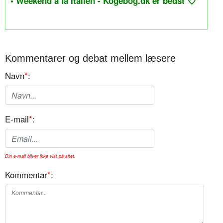
• Weekend a la Italien - Kogebog.dk er bedst 💘
Kommentarer og debat mellem læsere
Navn
*
:
E-mail
*
:
Din e-mail bliver ikke vist på sitet.
Kommentar
*
: