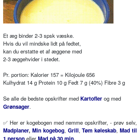
Et æg binder 2-3 spsk væske.
Hvis du vil mindske lidt på fedtet,
kan du erstatte et af æggene med
2-3 æggehvider i stedet.
Pr. portion: Kalorier 157 = Kilojoule 656
Kulhydrat 14 g Protein 10 g Fedt 7 g (40%) Fibre 3 g
Se alle de bedste opskrifter med
og med
Kartofler
.
Grønsager
✅ Her er kogebogen med nemme opskrifter, - prøv selv,
,
,
,
Madplaner
,
Min kogebog
Grill
Tøm køleskab
Mad til
eller
.
1 person
Mad på 30 min.