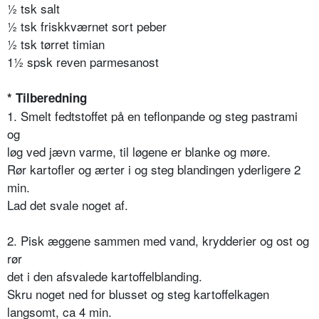
½ tsk salt
½ tsk friskkværnet sort peber
½ tsk tørret timian
1½ spsk reven parmesanost
* Tilberedning
1. Smelt fedtstoffet på en teflonpande og steg pastrami
og
løg ved jævn varme, til løgene er blanke og møre.
Rør kartofler og ærter i og steg blandingen yderligere 2
min.
Lad det svale noget af.
2. Pisk æggene sammen med vand, krydderier og ost og
rør
det i den afsvalede kartoffelblanding.
Skru noget ned for blusset og steg kartoffelkagen
langsomt, ca 4 min.