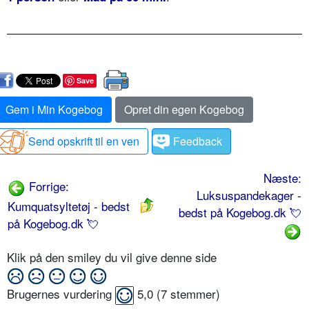
Save
Gem i Min Kogebog
Opret din egen Kogebog
Send opskrift til en ven
Feedback
Næste:
Forrige:
Luksuspandekager -
Kumquatsyltetøj - bedst
bedst på Kogebog.dk 💘
på Kogebog.dk 💘
Klik på den smiley du vil give denne side
Brugernes vurdering
5,0
(
7
stemmer)