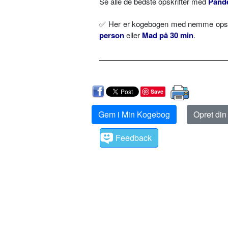
Se alle de bedste opskrifter med
Pand
✅ Her er kogebogen med nemme opskri
person
eller
Mad på 30 min
.
Save
Gem i Min Kogebog
Opret di
Feedback