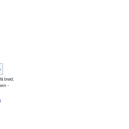
o
få brød,
lem -
l