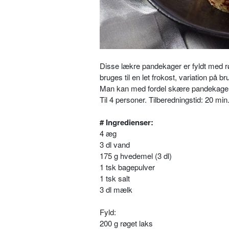
Disse lækre pandekager er fyldt med r
bruges til en let frokost, variation på br
Man kan med fordel skære pandekagern
Til 4 personer. Tilberedningstid: 20 mi
# Ingredienser:
4 æg
3 dl vand
175 g hvedemel (3 dl)
1 tsk bagepulver
1 tsk salt
3 dl mælk
Fyld:
200 g røget laks