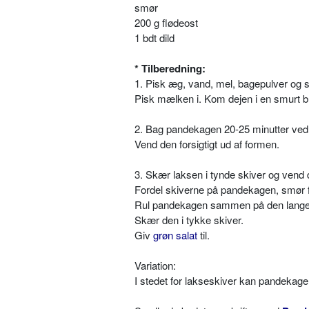
smør
200 g flødeost
1 bdt dild
* Tilberedning:
1. Pisk æg, vand, mel, bagepulver og s
Pisk mælken i. Kom dejen i en smurt 
2. Bag pandekagen 20-25 minutter ved 2
Vend den forsigtigt ud af formen.
3. Skær laksen i tynde skiver og vend d
Fordel skiverne på pandekagen, smør fl
Rul pandekagen sammen på den lange
Skær den i tykke skiver.
Giv
grøn salat
til.
Variation:
I stedet for lakseskiver kan pandekageru