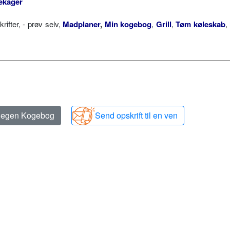
ekager
fter, - prøv selv,
Madplaner
,
Min kogebog
,
Grill
,
Tøm køleskab
,
n egen Kogebog
Send opskrift til en ven