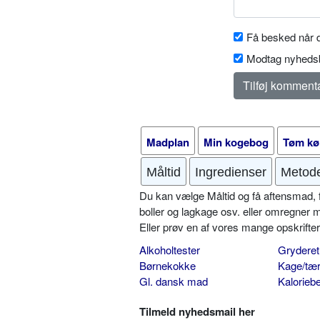
Få besked når d
Modtag nyhedsb
Madplan
Min kogebog
Tøm kø
Måltid
Ingredienser
Metod
Du kan vælge Måltid og få aftensmad, fr
boller og lagkage osv. eller omregner 
Eller prøv en af vores mange opskrift
Alkoholtester
Gryderet
Børnekokke
Kage/tær
Gl. dansk mad
Kalorieb
Tilmeld nyhedsmail her