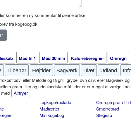
er kommer en ny kommentar til denne artikel
rev fra kogebog.dk
leskab
Mad til 1
Mad 30 min
Kalorieberegner
Omregn
e
Tilbehør
Højtider
Bagværk
Diæt
Udland
Inf
okost osv. eller Metode og få grill, gryde, ovn osv. eller Bagværk og 
mellem gram, liter og udenlandske mål - der er er meget at vælge imel
er med
Airfryer
Lagkage/roulade
Omregn gram til d
te
Madtærter
Smørrebrød
eregner
Min kogebog
Stegeso