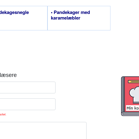
dekagesnegle
• Pandekager med
karamelæbler
læsere
sitet.