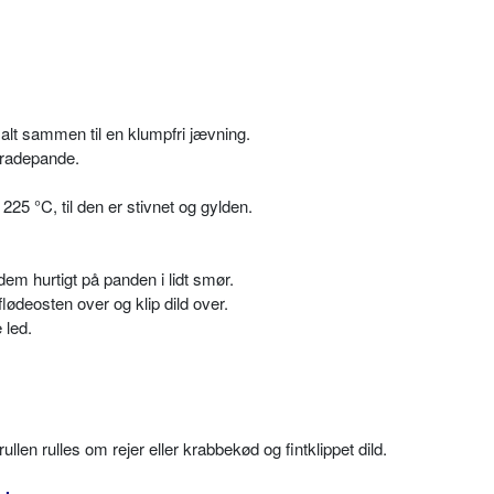
alt sammen til en klumpfri jævning.
bradepande.
25 °C, til den er stivnet og gylden.
em hurtigt på panden i lidt smør.
ødeosten over og klip dild over.
 led.
llen rulles om rejer eller krabbekød og fintklippet dild.