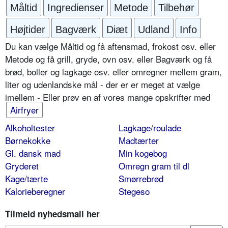
Måltid
Ingredienser
Metode
Tilbehør
Højtider
Bagværk
Diæt
Udland
Info
Du kan vælge Måltid og få aftensmad, frokost osv. eller
Metode og få grill, gryde, ovn osv. eller Bagværk og få
brød, boller og lagkage osv. eller omregner mellem gram,
liter og udenlandske mål - der er er meget at vælge
imellem - Eller prøv en af vores mange opskrifter med
Airfryer
Alkoholtester
Lagkage/roulade
Børnekokke
Madtærter
Gl. dansk mad
Min kogebog
Gryderet
Omregn gram til dl
Kage/tærte
Smørrebrød
Kalorieberegner
Stegeso
Tilmeld nyhedsmail her