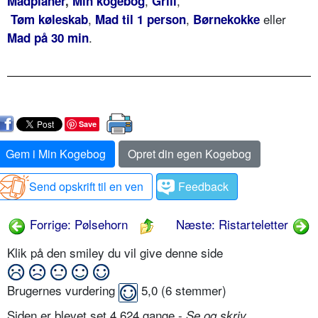
,
,
Madplaner
,
Min kogebog
Grill
,
,
eller
Tøm køleskab
Mad til 1 person
Børnekokke
.
Mad på 30 min
Save
Gem i Min Kogebog
Opret din egen Kogebog
Send opskrift til en ven
Feedback
Forrige: Pølsehorn
Næste: Ristarteletter
Klik på den smiley du vil give denne side
Brugernes vurdering
5,0
(
6
stemmer)
Siden er blevet set 4.624 gange -
Se og skriv