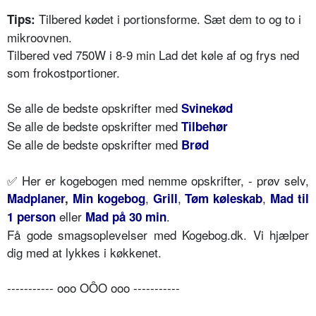
Tilbered kødet i portionsforme. Sæt dem to og to i
Tips:
mikroovnen.
Tilbered ved 750W i 8-9 min Lad det køle af og frys ned
som frokostportioner.
Se alle de bedste opskrifter med
Svinekød
Se alle de bedste opskrifter med
Tilbehør
Se alle de bedste opskrifter med
Brød
✅ Her er kogebogen med nemme opskrifter, - prøv selv,
,
,
,
Madplaner
,
Min kogebog
Grill
Tøm køleskab
Mad til
eller
.
1 person
Mad på 30 min
Få gode smagsoplevelser med Kogebog.dk. Vi hjælper
dig med at lykkes i køkkenet.
----------- ooo OÔO ooo -----------