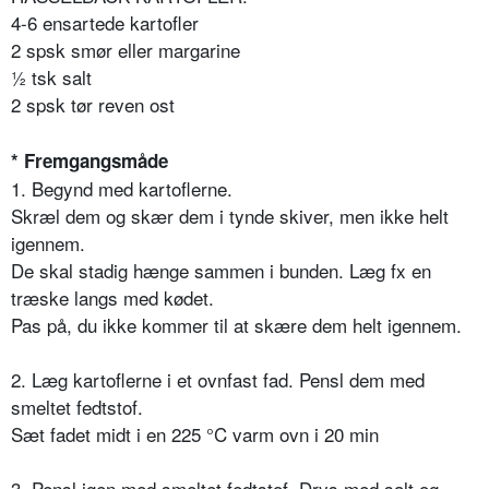
4-6 ensartede kartofler
2 spsk smør eller margarine
½ tsk salt
2 spsk tør reven ost
* Fremgangsmåde
1. Begynd med kartoflerne.
Skræl dem og skær dem i tynde skiver, men ikke helt
igennem.
De skal stadig hænge sammen i bunden. Læg fx en
træske langs med kødet.
Pas på, du ikke kommer til at skære dem helt igennem.
2. Læg kartoflerne i et ovnfast fad. Pensl dem med
smeltet fedtstof.
Sæt fadet midt i en 225 °C varm ovn i 20 min
3. Pensl igen med smeltet fedtstof. Drys med salt og