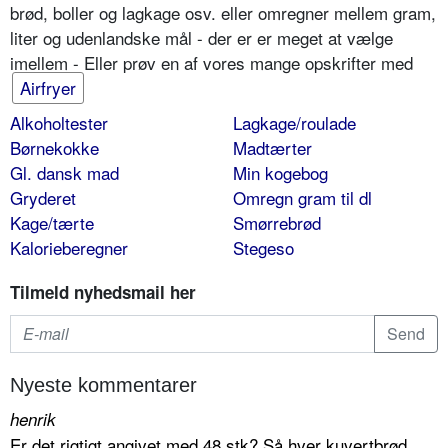
brød, boller og lagkage osv. eller omregner mellem gram,
liter og udenlandske mål - der er er meget at vælge
imellem - Eller prøv en af vores mange opskrifter med
Airfryer
Alkoholtester
Lagkage/roulade
Børnekokke
Madtærter
Gl. dansk mad
Min kogebog
Gryderet
Omregn gram til dl
Kage/tærte
Smørrebrød
Kalorieberegner
Stegeso
Tilmeld nyhedsmail her
Nyeste kommentarer
henrik
Er det rigtigt angivet med 48 stk? Så hver kuvertbrød