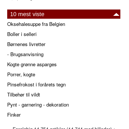
10 mest viste
Oksehalesuppe fra Belgien
Boller i selleri
Børnenes livretter
- Brugsanvisning
Kogte grønne asparges
Porrer, kogte
Pinsefrokost i forårets tegn
Tilbehør til vildt
Pynt - garnering - dekoration
Finker
Foreløbig 14.754 artikler (14.744 med billeder) •