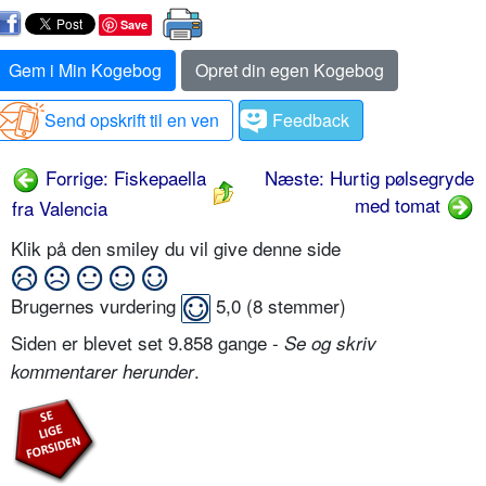
Save
Gem i Min Kogebog
Opret din egen Kogebog
Send opskrift til en ven
Feedback
Forrige: Fiskepaella
Næste: Hurtig pølsegryde
med tomat
fra Valencia
Klik på den smiley du vil give denne side
Brugernes vurdering
5,0
(
8
stemmer)
Siden er blevet set 9.858 gange -
Se og skriv
.
kommentarer herunder