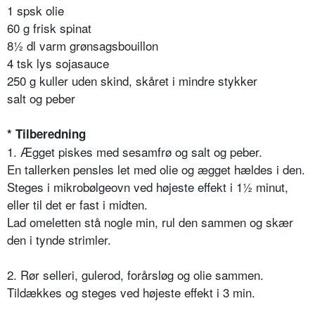
1 spsk olie
60 g frisk spinat
8½ dl varm grønsagsbouillon
4 tsk lys sojasauce
250 g kuller uden skind, skåret i mindre stykker
salt og peber
* Tilberedning
1. Ægget piskes med sesamfrø og salt og peber.
En tallerken pensles let med olie og ægget hældes i den.
Steges i mikrobølgeovn ved højeste effekt i 1½ minut,
eller til det er fast i midten.
Lad omeletten stå nogle min, rul den sammen og skær
den i tynde strimler.
2. Rør selleri, gulerod, forårsløg og olie sammen.
Tildækkes og steges ved højeste effekt i 3 min.