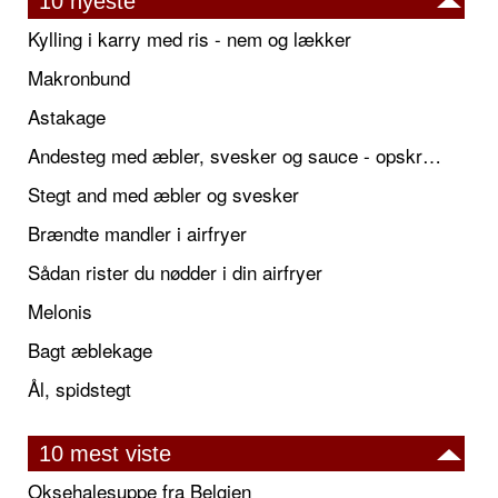
10 nyeste
Kylling i karry med ris - nem og lækker
Makronbund
Astakage
Andesteg med æbler, svesker og sauce - opskrift også til jul
Stegt and med æbler og svesker
Brændte mandler i airfryer
Sådan rister du nødder i din airfryer
Melonis
Bagt æblekage
Ål, spidstegt
10 mest viste
Oksehalesuppe fra Belgien