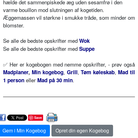
hælde det sammenpiskede æg uden sesamfrø i den
varme bouillon mod slutningen af kogetiden.
Æggemassen vil størkne i smukke tråde, som minder om
blomster.
Se alle de bedste opskrifter med
Wok
Se alle de bedste opskrifter med
Suppe
✅ Her er kogebogen med nemme opskrifter, - prøv også
,
,
,
Madplaner
,
Min kogebog
Grill
Tøm køleskab
Mad til
eller
.
1 person
Mad på 30 min
Save
Gem i Min Kogebog
Opret din egen Kogebog