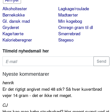
Alkoholtester
Lagkage/roulade
Børnekokke
Madtærter
Gl. dansk mad
Min kogebog
Gryderet
Omregn gram til dl
Kage/tærte
Smørrebrød
Kalorieberegner
Stegeso
Tilmeld nyhedsmail her
Nyeste kommentarer
henrik
Er det rigtigt angivet med 48 stk? Så hver kuvertbrød
vejer 14 gram - det er ikke ret meget.
CJ
Hvor kan man købe strudsekød? Har meget svært ved at