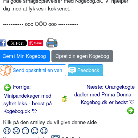
Få gode smagsoplevelser med Kogebog.dk. Vi hjælper
dig med at lykkes i køkkenet.
----------- ooo OÔO ooo -----------
Save
Gem i Min Kogebog
Opret din egen Kogebog
Send opskrift til en ven
Feedback
Forrige:
Næste: Orangekogte
dadler med Prima Donna -
Minipandekager med
Kogebog.dk er bedst 💘
syltet laks - bedst på
Kogebog.dk 💘
Klik på den smiley du vil give denne side