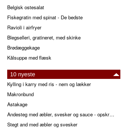
Belgisk ostesalat
Fiskegratin med spinat - De bedste
Ravioli i airfryer
Blegselleri, gratineret, med skinke
Brødæggekage
Kålsuppe med flæsk
10 nyeste
Kylling i karry med ris - nem og lækker
Makronbund
Astakage
Andesteg med æbler, svesker og sauce - opskrift også til jul
Stegt and med æbler og svesker