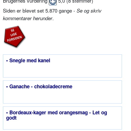
Brugernes vurdering
5,0
(
8
stemmer)
Siden er blevet set 5.870 gange -
Se og skriv
.
kommentarer herunder
• Snegle med kanel
• Ganache - chokoladecreme
• Bordeaux-kager med orangesmag - Let og
godt