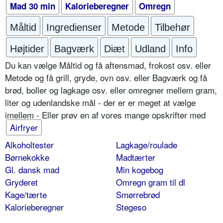
Mad 30 min
Kalorieberegner
Omregn
Måltid
Ingredienser
Metode
Tilbehør
Højtider
Bagværk
Diæt
Udland
Info
Du kan vælge Måltid og få aftensmad, frokost osv. eller
Metode og få grill, gryde, ovn osv. eller Bagværk og få
brød, boller og lagkage osv. eller omregner mellem gram,
liter og udenlandske mål - der er er meget at vælge
imellem - Eller prøv en af vores mange opskrifter med
Airfryer
Alkoholtester
Lagkage/roulade
Børnekokke
Madtærter
Gl. dansk mad
Min kogebog
Gryderet
Omregn gram til dl
Kage/tærte
Smørrebrød
Kalorieberegner
Stegeso