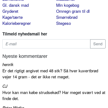
Gl. dansk mad
Min kogebog
Gryderet
Omregn gram til dl
Kage/tærte
Smørrebrød
Kalorieberegner
Stegeso
Tilmeld nyhedsmail her
Nyeste kommentarer
henrik
Er det rigtigt angivet med 48 stk? Så hver kuvertbrød
vejer 14 gram - det er ikke ret meget.
CJ
Hvor kan man købe strudsekød? Har meget svært ved at
finde det.
Peter Wetke