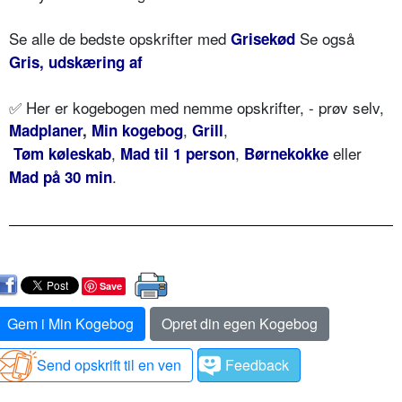
Se alle de bedste opskrifter med
Se også
Grisekød
Gris, udskæring af
✅ Her er kogebogen med nemme opskrifter, - prøv selv,
,
,
Madplaner
,
Min kogebog
Grill
,
,
eller
Tøm køleskab
Mad til 1 person
Børnekokke
.
Mad på 30 min
Save
Gem i Min Kogebog
Opret din egen Kogebog
Send opskrift til en ven
Feedback