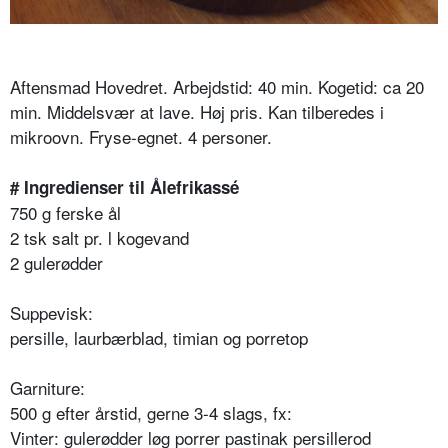
Aftensmad Hovedret. Arbejdstid: 40 min. Kogetid: ca 20
min. Middelsvær at lave. Høj pris. Kan tilberedes i
mikroovn. Fryse-egnet. 4 personer.
# Ingredienser til Ålefrikassé
750 g ferske ål
2 tsk salt pr. l kogevand
2 gulerødder
Suppevisk:
persille, laurbærblad, timian og porretop
Garniture:
500 g efter årstid, gerne 3-4 slags, fx:
Vinter: gulerødder løg porrer pastinak persillerod