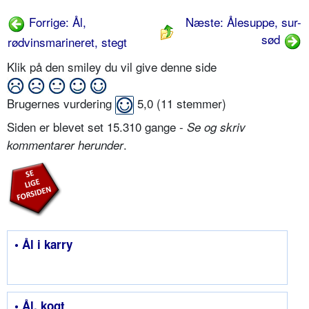
Forrige: Ål,
Næste: Ålesuppe, sur-
sød
rødvinsmarineret, stegt
Klik på den smiley du vil give denne side
Brugernes vurdering
5,0
(
11
stemmer)
Siden er blevet set 15.310 gange -
Se og skriv
.
kommentarer herunder
• Ål i karry
• Ål, kogt