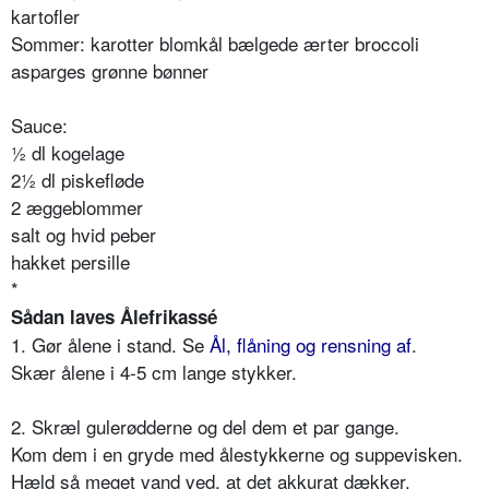
kartofler
Sommer: karotter blomkål bælgede ærter broccoli
asparges grønne bønner
Sauce:
½ dl kogelage
2½ dl piskefløde
2 æggeblommer
salt og hvid peber
hakket persille
*
Sådan laves Ålefrikassé
1. Gør ålene i stand. Se
Ål, flåning og rensning af
.
Skær ålene i 4-5 cm lange stykker.
2. Skræl gulerødderne og del dem et par gange.
Kom dem i en gryde med ålestykkerne og suppevisken.
Hæld så meget vand ved, at det akkurat dækker.