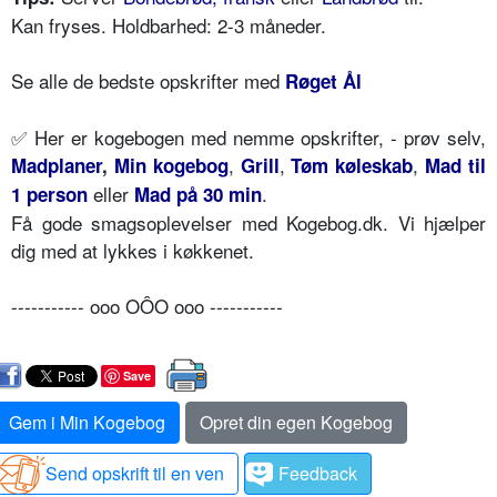
Kan fryses. Holdbarhed: 2-3 måneder.
Se alle de bedste opskrifter med
Røget Ål
✅
Her er kogebogen med nemme opskrifter, - prøv selv,
,
,
,
Madplaner
,
Min kogebog
Grill
Tøm køleskab
Mad til
eller
.
1 person
Mad på 30 min
Få gode smagsoplevelser med Kogebog.dk. Vi hjælper
dig med at lykkes i køkkenet.
----------- ooo OÔO ooo -----------
Save
Gem i Min Kogebog
Opret din egen Kogebog
Send opskrift til en ven
Feedback