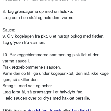
8. Tag grønsagerne op med en hulske.
Læg dem i en skål og hold dem varme.
Sauce:
9. Giv kogelagen fra pkt. 6 et hurtigt opkog med fløden.
Tag gryden fra varmen.
10. Rør æggeblommerne sammen og pisk lidt af den
varme sauce i.
Pisk æggeblommerne i saucen.
Varm den op til lige under kogepunktet, den må ikke koge
igen, så skiller den.
Smag til med salt og peber.
Læg først ål, så grønsager i et halvdybt fad.
Hæld saucen over og drys med hakket persille.
Server
Bondebrød, fransk
eller
Landbrød
til.
Tips: