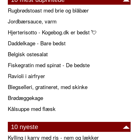
Rugbrødstoast med brie og blåbær
Jordbærsauce, varm
Hjerterisotto - Kogebog.dk er bedst 💘
Daddelkage - Bare bedst
Belgisk ostesalat
Fiskegratin med spinat - De bedste
Ravioli i airfryer
Blegselleri, gratineret, med skinke
Brødæggekage
Kålsuppe med flæsk
10 nyeste
Kylling i karry med ris - nem og lækker