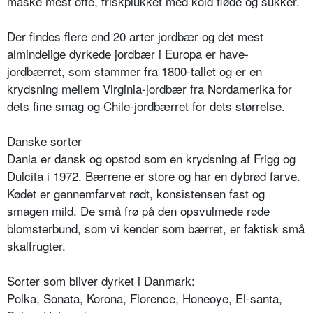
måske mest ofte, friskplukket med kold fløde og sukker.
Der findes flere end 20 arter jordbær og det mest
almindelige dyrkede jordbær i Europa er have-
jordbærret, som stammer fra 1800-tallet og er en
krydsning mellem Virginia-jordbær fra Nordamerika for
dets fine smag og Chile-jordbærret for dets størrelse.
Danske sorter
Dania er dansk og opstod som en krydsning af Frigg og
Dulcita i 1972. Bærrene er store og har en dybrød farve.
Kødet er gennemfarvet rødt, konsistensen fast og
smagen mild. De små frø på den opsvulmede røde
blomsterbund, som vi kender som bærret, er faktisk små
skalfrugter.
Sorter som bliver dyrket i Danmark:
Polka, Sonata, Korona, Florence, Honeoye, El-santa,