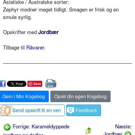
Asiatiske / Australske sorter:
Zephyr modner meget tidligt. Smagen er frisk og en
smule syrlig.
Opskrifter med
Jordbær
Tilbage til
Råvarer.
Save
Gem i Min Kogebog
Opret din egen Kogebog
Send opskrift til en ven
Feedback
Forrige: Karameldyppede
Næste:
Jordbær
jordbær og dadler