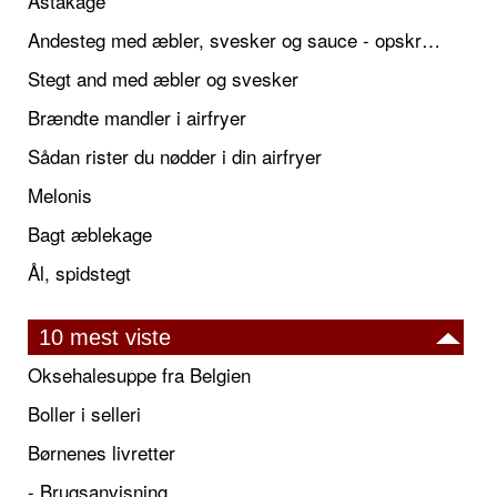
Astakage
Andesteg med æbler, svesker og sauce - opskrift også til jul
Stegt and med æbler og svesker
Brændte mandler i airfryer
Sådan rister du nødder i din airfryer
Melonis
Bagt æblekage
Ål, spidstegt
10 mest viste
Oksehalesuppe fra Belgien
Boller i selleri
Børnenes livretter
- Brugsanvisning