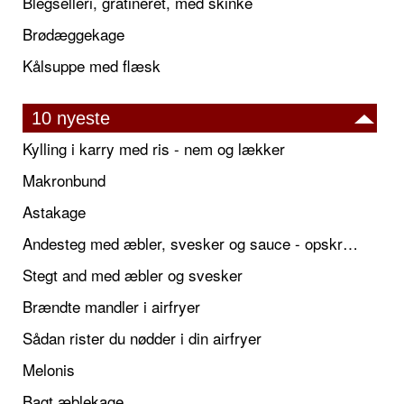
Blegselleri, gratineret, med skinke
Brødæggekage
Kålsuppe med flæsk
10 nyeste
Kylling i karry med ris - nem og lækker
Makronbund
Astakage
Andesteg med æbler, svesker og sauce - opskrift også til jul
Stegt and med æbler og svesker
Brændte mandler i airfryer
Sådan rister du nødder i din airfryer
Melonis
Bagt æblekage