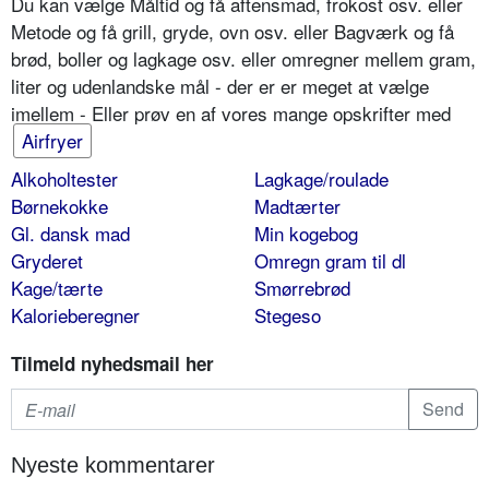
Du kan vælge Måltid og få aftensmad, frokost osv. eller
Metode og få grill, gryde, ovn osv. eller Bagværk og få
brød, boller og lagkage osv. eller omregner mellem gram,
liter og udenlandske mål - der er er meget at vælge
imellem - Eller prøv en af vores mange opskrifter med
Airfryer
Alkoholtester
Lagkage/roulade
Børnekokke
Madtærter
Gl. dansk mad
Min kogebog
Gryderet
Omregn gram til dl
Kage/tærte
Smørrebrød
Kalorieberegner
Stegeso
Tilmeld nyhedsmail her
Nyeste kommentarer