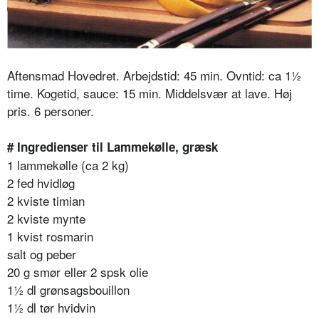
Aftensmad Hovedret. Arbejdstid: 45 min. Ovntid: ca 1½
time. Kogetid, sauce: 15 min. Middelsvær at lave. Høj
pris. 6 personer.
# Ingredienser til Lammekølle, græsk
1 lammekølle (ca 2 kg)
2 fed hvidløg
2 kviste timian
2 kviste mynte
1 kvist rosmarin
salt og peber
20 g smør eller 2 spsk olie
1½ dl grønsagsbouillon
1½ dl tør hvidvin