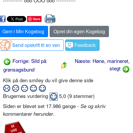
----------- ooo OÔO ooo -----------
Save
Gem i Min Kogebog
Opret din egen Kogebog
Send opskrift til en ven
Feedback
Forrige: Sild på
Næste: Høne, marineret,
stegt
grønsagsbund
Klik på den smiley du vil give denne side
Brugernes vurdering
5,0
(
9
stemmer)
Siden er blevet set 17.986 gange -
Se og skriv
.
kommentarer herunder