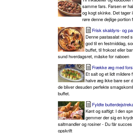
samme fars. Farsen er ha
og kogt skinke. Det tager i
røre denne dejlige portion 
Frisk skaldyrs- og pa
Denne pastasalat med ska
god til en festmiddag, s
buffet, til frokost eller b
sund hverdagsret, måske for naboen
Frække æg med forske
Et salt og et lidt mildere 
halve æg ikke bare ser d
de bliver desuden perfekte smagskomb
buffet.
Fyldte butterdejstrek
Kønt og saftigt: I den sp
gemmer der sig en krydr
saltmandler og rosiner - Du får succe
opskrift