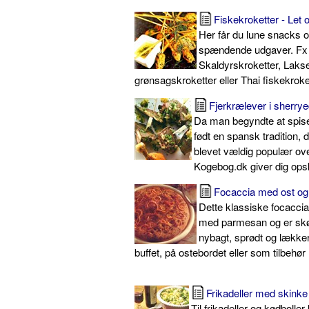
Fiskekroketter - Let 
Her får du lune snacks og 
spændende udgaver. Fx
Skaldyrskroketter, Lakse
grønsagskroketter eller Thai fiskekroke
Fjerkrælever i sherry
Da man begyndte at spise
født en spansk tradition, 
blevet vældig populær ove
Kogebog.dk giver dig opsk
Focaccia med ost og
Dette klassiske focaccia
med parmesan og er skø
nybagt, sprødt og lækker
buffet, på ostebordet eller som tilbehør
Frikadeller med skinke
Til frikadeller og kødbolle