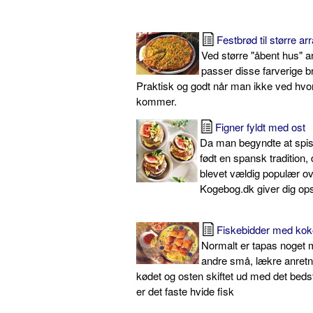
Festbrød til større a
Ved større "åbent hus" 
passer disse farverige b
Praktisk og godt når man ikke ved hv
kommer.
Figner fyldt med ost
Da man begyndte at spis
født en spansk tradition, 
blevet vældig populær ov
Kogebog.dk giver dig ops
Fiskebidder med ko
Normalt er tapas noget 
andre små, lækre anretni
kødet og osten skiftet ud med det beds
er det faste hvide fisk