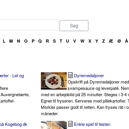
L
M
N
O
P
Q
R
S
T
U
V
W
X
Y
Z
Æ
Ø
Å
rter - Let og
Dyremedaljoner
Opskrift på Dyremedaljoner me
flere
svampesauce og leverpaté. Nem
 Auvergnetærte,
med en arbejdstid på 25 minutter. Steges i 3-4 
artoffel-
Egnet til fryseren. Serveres med pillekartofler. 
Morkler passer godt til retten. Kan fryses råt i op
måneder.
t på Kogebog.dk
Enkle spid til festen