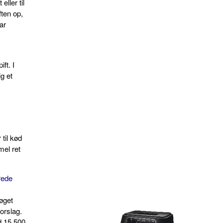
eller til
ften op,
ar
ift. I
g et
 til kød
mel ret
rede
røget
forslag.
d 15.500