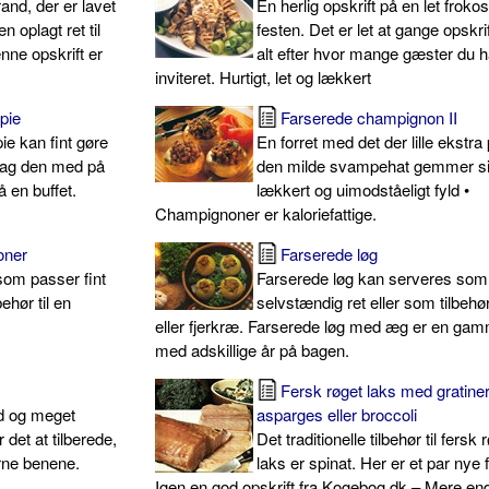
and, der er lavet
En herlig opskrift på en let frokost 
 oplagt ret til
festen. Det er let at gange opskri
nne opskrift er
alt efter hvor mange gæster du h
inviteret. Hurtigt, let og lækkert
pie
Farserede champignon II
ie kan fint gøre
En forret med det der lille ekstra p
 Tag den med på
den milde svampehat gemmer si
å en buffet.
lækkert og uimodståeligt fyld •
Champignoner er kaloriefattige.
oner
Farserede løg
, som passer fint
Farserede løg kan serveres som
ehør til en
selvstændig ret eller som tilbehør
eller fjerkræ. Farserede løg med æg er en gam
med adskillige år på bagen.
Fersk røget laks med gratine
ød og meget
asparges eller broccoli
det at tilberede,
Det traditionelle tilbehør til fersk 
erne benene.
laks er spinat. Her er et par nye 
Igen en god opskrift fra Kogebog.dk – Mere en