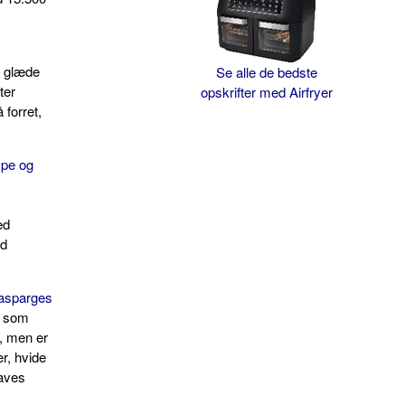
l glæde
Se alle de bedste
ter
opskrifter med Airfryer
forret,
mpe og
ed
ed
 asparges
t som
id, men er
er, hvide
laves