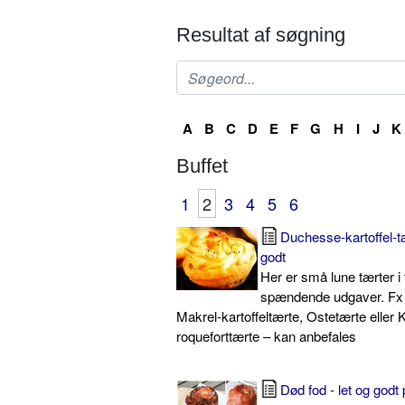
Resultat af søgning
A
B
C
D
E
F
G
H
I
J
K
Buffet
1
2
3
4
5
6
Duchesse-kartoffel-tæ
godt
Her er små lune tærter i 
spændende udgaver. Fx
Makrel-kartoffeltærte, Ostetærte eller K
roqueforttærte – kan anbefales
Død fod - let og god