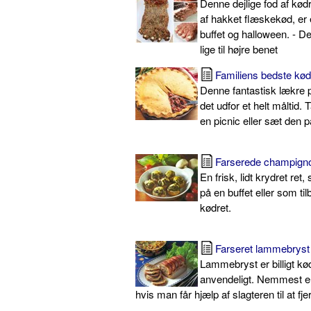
Denne dejlige fod af kødr
af hakket flæskekød, er en
buffet og halloween. - De
lige til højre benet
Familiens bedste kød
Denne fantastisk lækre p
det udfor et helt måltid.
en picnic eller sæt den p
Farserede champign
En frisk, lidt krydret ret
på en buffet eller som tilb
kødret.
Farseret lammebryst
Lammebryst er billigt k
anvendeligt. Nemmest er 
hvis man får hjælp af slagteren til at fj