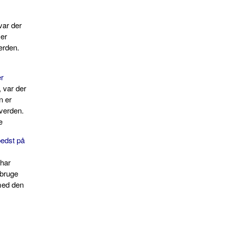
var der
 er
erden.
r
 var der
n er
 verden.
e
bedst på
 har
 bruge
med den