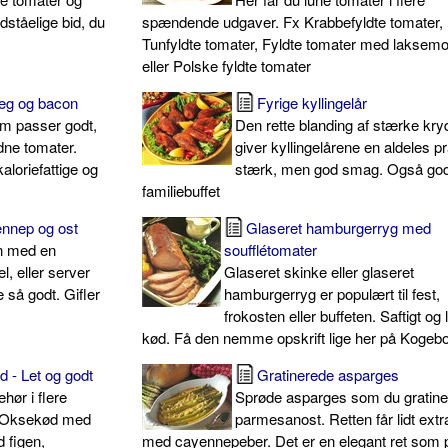
ståelige bid, du
spændende udgaver. Fx Krabbefyldte tomater,
Tunfyldte tomater, Fyldte tomater med laksem
eller Polske fyldte tomater
æg og bacon
Fyrige kyllingelår
som passer godt,
Den rette blanding af stærke kry
dne tomater.
giver kyllingelårene en aldeles pr
aloriefattige og
stærk, men god smag. Også god 
familiebuffet
ennep og ost
Glaseret hamburgerryg med
n med en
soufflétomater
l, eller server
Glaseret skinke eller glaseret
 så godt. Gifler
hamburgerryg er populært til fest,
frokosten eller buffeten. Saftigt og
kød. Få den nemme opskrift lige her på Kogeb
 - Let og godt
Gratinerede asparges
ehør i flere
Sprøde asparges som du gratin
 Oksekød med
parmesanost. Retten får lidt extra
 figen,
med cayennepeber. Det er en elegant ret som 