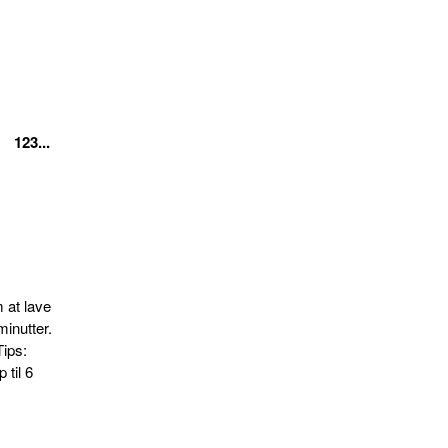
123...
d
 at lave
minutter.
Tips:
 til 6