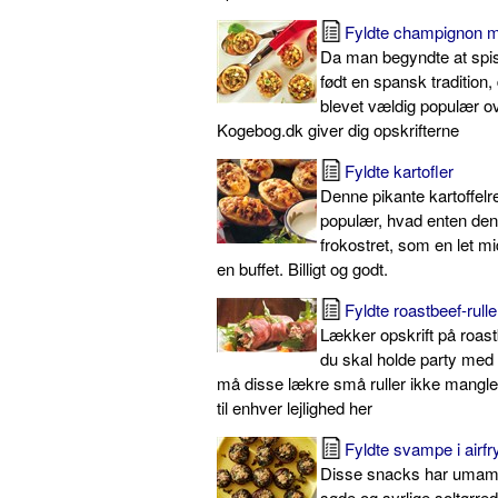
Fyldte champignon m
Da man begyndte at spis
født en spansk tradition,
blevet vældig populær ov
Kogebog.dk giver dig opskrifterne
Fyldte kartofler
Denne pikante kartoffelret
populær, hvad enten de
frokostret, som en let mi
en buffet. Billigt og godt.
Fyldte roastbeef-rulle
Lækker opskrift på roastb
du skal holde party med 
må disse lækre små ruller ikke mangle.
til enhver lejlighed her
Fyldte svampe i airfr
Disse snacks har umami
søde og syrlige soltørre