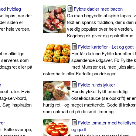
ed hvidløg
Fyldte dadler med bacon
e tapas, var der
Da man begyndte at spise tapas, v
 der siden er
født en spansk tradition, der siden 
er hele verden.
vældig populær over hele verden.
Kogebog.dk giver dig opskrifterne
Fyldte kartofler - Let og godt
 er altid lige
Her får du lune Fyldte kartofler i 
n serveres som
spændende udgaver. Fx Fyldte ka
ddagsret eller på
med Munster ost, med julesalat
østershatte eller Kartoffelpandekager
r
Fyldte rundstykker
eef ruller. Hvis
Rundstykker fyldt med dejlig
tag-selv-bord,
oksekødsauce (se opskrift) er en
 Søg inspiration
hurtig ret - og meget mættende. Gode til frokost
som natmad ud på de små timer og
yer
Fyldte tomater med helleflynd
. Salte svampe,
og godt
de tomater og
Her får du lune tomater i flere