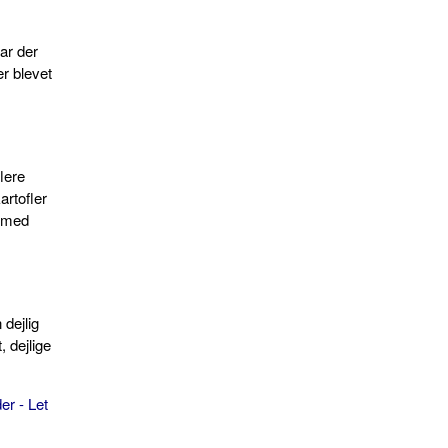
ar der
er blevet
flere
rtofler
, med
 dejlig
, dejlige
er - Let