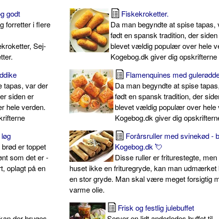
og godt
Fiskekroketter.
forretter i flere
Da man begyndte at spise tapas, 
født en spansk tradition, der siden
kroketter, Sej-
blevet vældig populær over hele v
tter.
Kogebog.dk giver dig opskrifterne
eddike
Flamenquines med gulerødde
 tapas, var der
Da man begyndte at spise tapas,
der siden er
født en spansk tradition, der side
r hele verden.
blevet vældig populær over hele
rifterne
Kogebog.dk giver dig opskriftern
 løg
Forårsruller med svinekød - 
 brød er toppet
Kogebog.dk 💘
nt som det er -
Disse ruller er friturestegte, men
t, oplagt på en
huset ikke en frituregryde, kan man udmærket
en stor gryde. Man skal være meget forsigtig 
varme olie.
Frisk og festlig julebuffet
r kan der bruges
Server en lidt anderledes buffet til