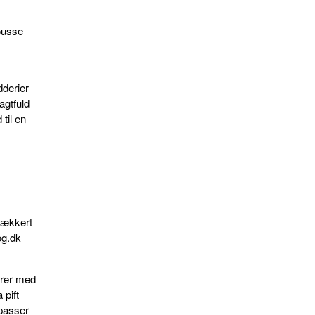
ousse
dderier
agtfuld
til en
 lækkert
og.dk
erer med
 pift
passer