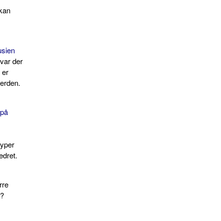
 kan
usien
var der
 er
verden.
 på
typer
edret.
rre
n?