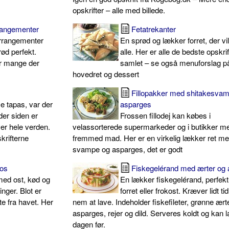
opskrifter – alle med billede.
rrangementer
Fetatrekanter
arrangementer
En sprød og lækker forret, der vi
rød perfekt.
alle. Her er alle de bedste opskrif
or mange der
samlet – se også menuforslag på 
hovedret og dessert
Fillopakker med shitakesva
e tapas, var der
asparges
der siden er
Frossen fillodej kan købes i
er hele verden.
velassorterede supermarkeder og i butikker m
krifterne
fremmed mad. Her er en virkelig lækker ret m
svampe og asparges, det er godt
kos
Fiskegelérand med ærter og
med ost, kød og
En lækker fiskegelérand, perfek
nger. Blot er
forret eller frokost. Kræver lidt t
te fra havet. Her
nem at lave. Indeholder fiskefileter, grønne ært
asparges, rejer og dild. Serveres koldt og kan 
dagen før.