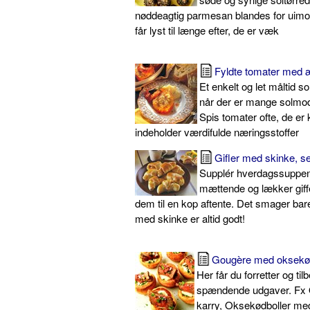
nøddeagtig parmesan blandes for uimod
får lyst til længe efter, de er væk
Fyldte tomater med 
Et enkelt og let måltid 
når der er mange solmo
Spis tomater ofte, de er k
indeholder værdifulde næringsstoffer
Gifler med skinke, s
Supplér hverdagssuppe
mættende og lækker giffe
dem til en kop aftente. Det smager bare
med skinke er altid godt!
Gougère med oksekød
Her får du forretter og tilb
spændende udgaver. Fx
karry, Oksekødboller med