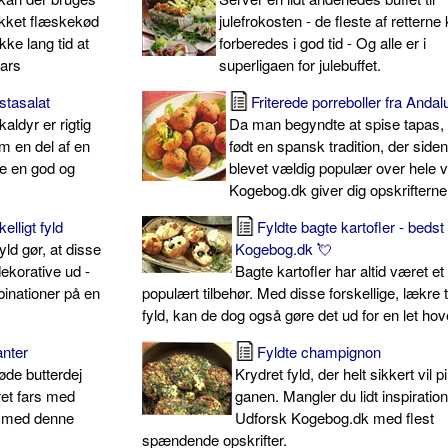
kket flæskekød
julefrokosten - de fleste af retterne
kke lang tid at
forberedes i god tid - Og alle er i
fars
superligaen for julebuffet.
stasalat
Friterede porreboller fra Andal
ldyr er rigtig
Da man begyndte at spise tapas, 
om en del af en
født en spansk tradition, der siden
are en god og
blevet vældig populær over hele 
Kogebog.dk giver dig opskrifterne
lligt fyld
Fyldte bagte kartofler - bedst
fyld gør, at disse
Kogebog.dk 💘
ekorative ud -
Bagte kartofler har altid været et
inationer på en
populært tilbehør. Med disse forskellige, lækre 
fyld, kan de dog også gøre det ud for en let hov
anter
Fyldte champignon
røde butterdej
Krydret fyld, der helt sikkert vil pi
et fars med
ganen. Mangler du lidt inspiratio
s med denne
Udforsk Kogebog.dk med flest
spændende opskrifter.