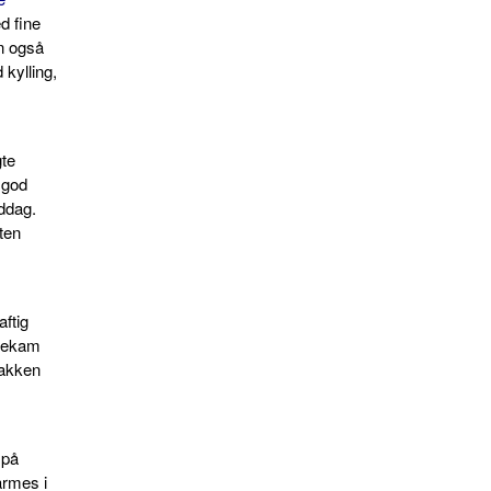
d fine
n også
 kylling,
gte
 god
ddag.
ten
aftig
inekam
nakken
 på
armes i