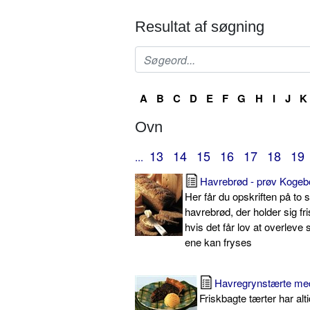
Resultat af søgning
A
B
C
D
E
F
G
H
I
J
K
Ovn
13
14
15
16
17
18
19
...
Havrebrød - prøv Kogebo
Her får du opskriften på to s
havrebrød, der holder sig fri
hvis det får lov at overleve
ene kan fryses
Havregrynstærte med
Friskbagte tærter har alt