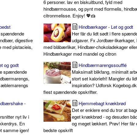
6 personer. lav en biskuitbund, fyld med
hindbærmousse, og pynt med flormelis, hindb
citronmelisse. Enjoy! 💖🍰
bedst
Hindbærkager - Let og godt
re spændende
Her får du lidt sødt i flere spæn
ndbær, digestive
udgaver. Fx Jordbær-likørkager,
 med pistacieis,
med blåbærlikør, Hindbær-chokoladekager elle
Hindbærkager med mandel og citron
t og godt
Hindbærmarengssoufflé
ere spændende
Maksimalt blikfang, minimalt arb
indbærmarengs,
stort set kaloriefri! Mangler du lid
t æblemarengs
inspiration? Udforsk Kogebog.d
flest spændende opskrifter.
indbærshake -
Hjemmebagt knækbrød
Det er enklere end du tror at bage
nitter nyt liv i
eget knækbrød - og desuden båd
kkerdrys. En
og meget lækkert. Prøv! Her får
det samme igen!
bedste opskrift