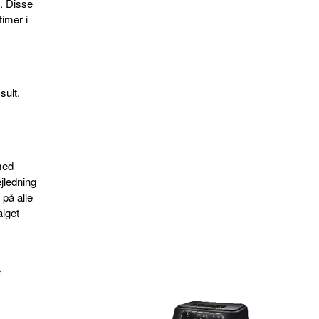
b. Disse
timer i
sult.
med
ejledning
r på alle
alget
e