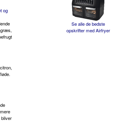
t og
ndende
Se alle de bedste
ngræs,
opskrifter med Airfryer
efrugt
citron,
fløde.
nde
u mere
bliver