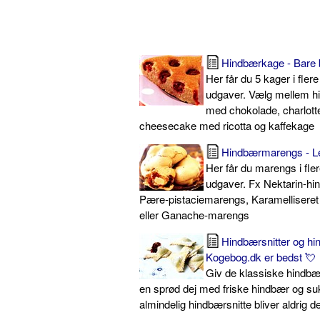
Hindbærkage - Bare 
Her får du 5 kager i fle
udgaver. Vælg mellem hi
med chokolade, charlotte
cheesecake med ricotta og kaffekage
Hindbærmarengs - Le
Her får du marengs i fl
udgaver. Fx Nektarin-h
Pære-pistaciemarengs, Karamellisere
eller Ganache-marengs
Hindbærsnitter og h
Kogebog.dk er bedst 💘
Giv de klassiske hindbærs
en sprød dej med friske hindbær og su
almindelig hindbærsnitte bliver aldrig 