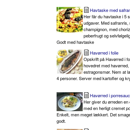
Havtaske med safran
Her får du havtaske i 5
udgaver. Med safranris,
champignon, med chorizo
peberfrugt og selvfølgeli
Godt med havtaske
Havørred i folie
Opskrift på Havørred i fo
hovedret med havørred, 
estragonsmør. Nem at lav
4 personer. Server med kartofler og kr
Havørred i porresau
Her giver du ørreden en 
med en herligt cremet p
Enkelt, men meget lækkert. Det smag
godt.