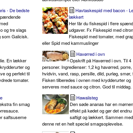
ris - De bedste
Havtaskespid med bacon - Le
 spændende
lækkert
 med
Her får du fiskespid i flere spæ
 og tre slags
udgaver. Fx Fiskespid med citro
g som Galicisk.
Fiskespid med tomater, med grap
eller Spid med kammuslinger
Havørred i ovn
lie. En lækker
Opskrift på Havørred i ovn. Til 4
krydderurter og
personer. Ingredienser: 1,2 kg havørred, porre, 
e og perfekt til
hvidvin, vand, rasp, persille, dild, purløg, smør, 
ydrede tomater.
Fisken tilberedes i ovnen med krydderurter og
serveres med sauce og citron. God til middag.
ce
Hawaiisteg
ekstra fin smag
Den søde ananas har en mørne
orresauce.
effekt på kødet og gør det endn
er saftsuseme
saftigt og lækkert. Sammen med 
denne ret en helt speciel smagsoplevelse.