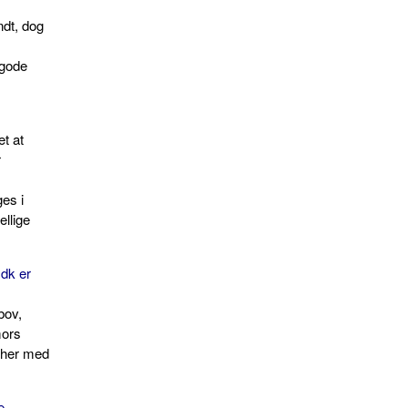
ndt, dog
 gode
et at
r
es i
ellige
.
dk er
bov,
mors
 her med
e