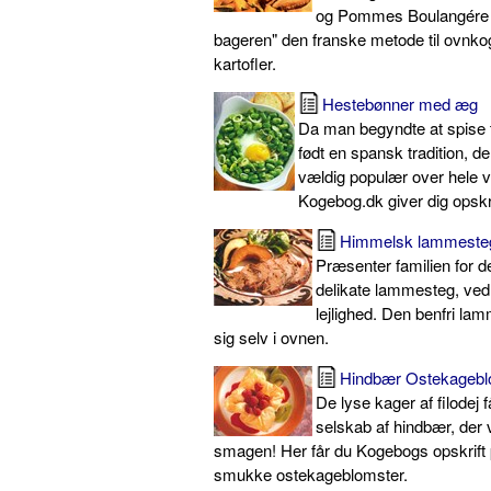
og Pommes Boulangére "
bageren" den franske metode til ovnko
kartofler.
Hestebønner med æg
Da man begyndte at spise 
født en spansk tradition, de
vældig populær over hele 
Kogebog.dk giver dig opskr
Himmelsk lammeste
Præsenter familien for 
delikate lammesteg, ved
lejlighed. Den benfri la
sig selv i ovnen.
Hindbær Ostekagebl
De lyse kager af filodej 
selskab af hindbær, der 
smagen! Her får du Kogebogs opskrift 
smukke ostekageblomster.