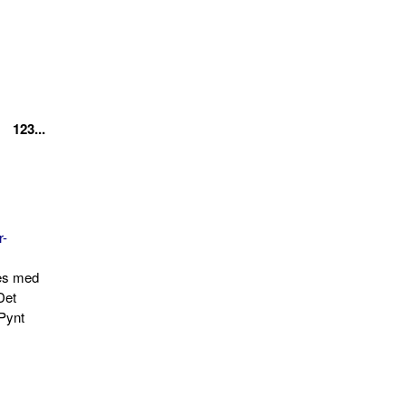
123...
r-
des med
Det
 Pynt