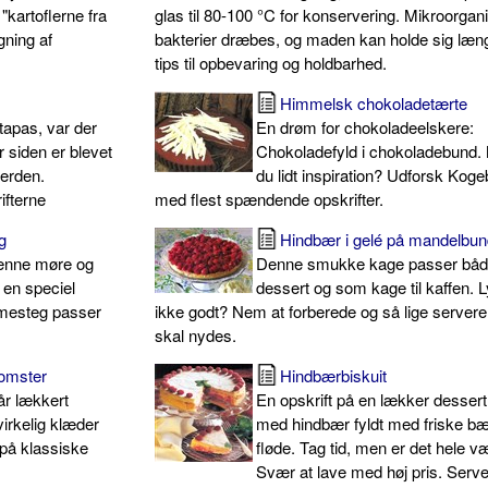
kartoflerne fra
glas til 80-100 °C for konservering. Mikroorga
gning af
bakterier dræbes, og maden kan holde sig læn
tips til opbevaring og holdbarhed.
Himmelsk chokoladetærte
tapas, var der
En drøm for chokoladeelskere:
r siden er blevet
Chokoladefyld i chokoladebund.
verden.
du lidt inspiration? Udforsk Kog
ifterne
med flest spændende opskrifter.
g
Hindbær i gelé på mandelbu
denne møre og
Denne smukke kage passer bå
 en speciel
dessert og som kage til kaffen. L
mmesteg passer
ikke godt? Nem at forberede og så lige servere
skal nydes.
omster
Hindbærbiskuit
får lækkert
En opskrift på en lækker desser
virkelig klæder
med hindbær fyldt med friske bæ
på klassiske
fløde. Tag tid, men er det hele v
Svær at lave med høj pris. Server