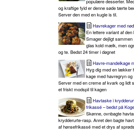
populære desserter. Me
og kraftige fyld er denne søde tærte be
Server den med en kugle is til.
Havrekager med nød
En lettere variant af den
Smager dejligt sammen 
glas kold mælk, men også
og te. Bedst 24 timer i døgnet
Havre-mandelkage 
Hyg dig med en lækker
kage med havregryn og 
Server med en creme af kvark og lidt s
et friskt modspil til kagen
Havtaske i krydderur
frikassé – bedst på Kog
Skønne, ovnbagte havta
krydderurte-rasp. Anret den bagte hav
af hønsefrikassé med et drys af sprøds