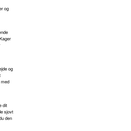
ær og
dende
 Kager
r
ejde og
t
k med
 dit
e sjovt
 du den