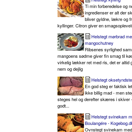
Ti min forberedelse og n
ingredienser er alt der ska
bliver gyldne, lækre og f
kyllinger. Citron giver en smagsopleve
Helstegt mørbrad med
mangochutney
Ribsenes syrlighed sa
mangoens sødme giver fin smag til kød
virkelig lækker ret med ris, det er altid
nem og dejlig
Helstegt oksetyndst
En god steg er faktisk le
ikke billig mad - men ste
steges hel og derefter skæres i skiver 
godt...
Helstegt svinekam
Boulangére - Kogebog.d
Ovnstegt svinekam med 