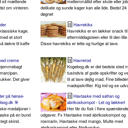
d sit mættende
mellemmåltid efter skole eller jo
dst om vinteren.
delikate og sunde kager kan alle lide. Bedst 24 
døgnet
der
Havrekiks
 klassiske kage.
Havrekiks er en lækker snack til
med et stort
eftermiddagsteen eller til den lille 
 lækre til kaffe
Disse havrekiks er lette og hurtige at lave.
med creme
Havrerod
 hjemmebagt
Kogebog.dk er det bedste sted 
marcipan.
tusindvis af gode opskrifter og v
ukker. Det giver
til at lave dejlig mad. Fine billede
madopskrifter. Kig ind og se udv
ter på hønse-
Havtaske med safran og
ebog.dk 🎯
abrikoskompot - Let og lækkert
ske-medaljoner i
Her får du fisk i flere spændend
taske på en bund
udgaver. Fx Havtaske med abrikoskompot og
tegt skind.
rosmarin, Havtaske med mango, Multe med
abrikoskompot eller Abrikosduo