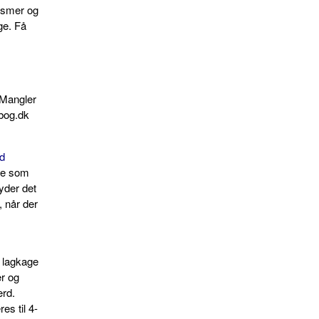
nismer og
ge. Få
 Mangler
ebog.dk
nd
de som
yder det
, når der
t lagkage
r og
ærd.
es til 4-