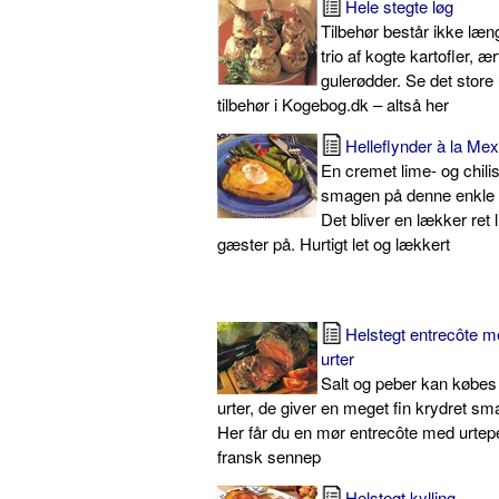
Hele stegte løg
Tilbehør består ikke læng
trio af kogte kartofler, æ
gulerødder. Se det store
tilbehør i Kogebog.dk – altså her
Helleflynder à la Mex
En cremet lime- og chili
smagen på denne enkle 
Det bliver en lækker ret li
gæster på. Hurtigt let og lækkert
Helstegt entrecôte 
urter
Salt og peber kan købes t
urter, de giver en meget fin krydret sma
Her får du en mør entrecôte med urtepe
fransk sennep
Helstegt kylling