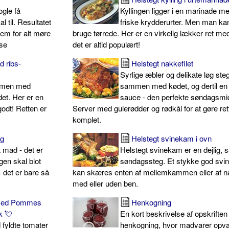
ogle få
Kyllingen ligger i en marinade me
l til. Resultatet
friske krydderurter. Men man ka
rem for alt møre
bruge tørrede. Her er en virkelig lækker ret med
lse
det er altid populært!
 ribs-
Helstegt nakkefilet
Syrlige æbler og delikate løg ste
mmen med
sammen med kødet, og dertil en
et. Her er en
sauce - den perfekte søndagsmi
 godt! Retten er
Server med gulerødder og rødkål for at gøre ret
komplet.
eg
Helstegt svinekam i ovn
t mad - det er
Helstegt svinekam er en dejlig, s
gen skal blot
søndagssteg. Et stykke god sv
- det er bare så
kan skæres enten af mellemkammen eller af 
med eller uden ben.
 med Pommes
Henkogning
k 💘
En kort beskrivelse af opskriften
fyldte tomater
henkogning, hvor madvarer opv