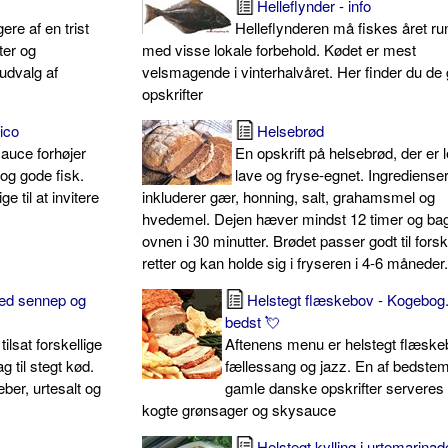
Helleflynder - info
ere af en trist
Helleflynderen må fiskes året ru
rter og
med visse lokale forbehold. Kødet er mest
 udvalg af
velsmagende i vinterhalvåret. Her finder du de
opskrifter
ico
Helsebrød
sauce forhøjer
En opskrift på helsebrød, der er l
og gode fisk.
lave og fryse-egnet. Ingrediense
ge til at invitere
inkluderer gær, honning, salt, grahamsmel og
hvedemel. Dejen hæver mindst 12 timer og bag
ovnen i 30 minutter. Brødet passer godt til forsk
retter og kan holde sig i fryseren i 4-6 måneder
med sennep og
Helstegt flæskebov - Kogebog.
bedst 💘
ilsat forskellige
Aftenens menu er helstegt flæske
g til stegt kød.
fællessang og jazz. En af bedste
ber, urtesalt og
gamle danske opskrifter serveres
kogte grønsager og skysauce
Helstegt kylling i urtemarinad