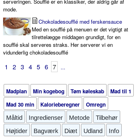
serveringen. Soufflé er en klassiker, der aldrig går af
mode.
Chokoladesoufflé med ferskensauce
Med en soufflé på menuen er det vigtigt at
tilrettelægge middagen grundigt, for en
soufflé skal serveres straks. Her serverer vi en
vidunderlig chokoladesoufflé
1
2
3
4
5
6
7
...
Madplan
Min kogebog
Tøm køleskab
Mad til 1
Mad 30 min
Kalorieberegner
Omregn
Måltid
Ingredienser
Metode
Tilbehør
Højtider
Bagværk
Diæt
Udland
Info