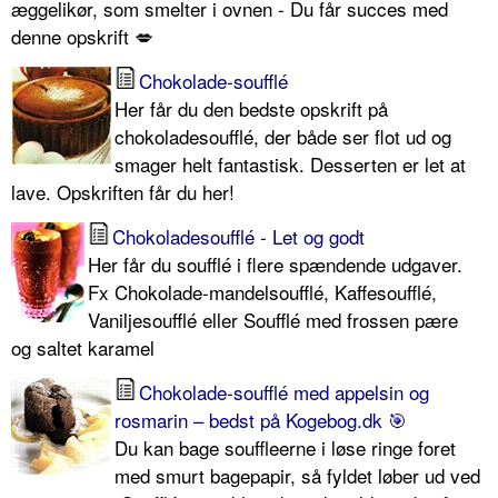
æggelikør, som smelter i ovnen - Du får succes med
denne opskrift 💋
Chokolade-soufflé
Her får du den bedste opskrift på
chokoladesoufflé, der både ser flot ud og
smager helt fantastisk. Desserten er let at
lave. Opskriften får du her!
Chokoladesoufflé - Let og godt
Her får du soufflé i flere spændende udgaver.
Fx Chokolade-mandelsoufflé, Kaffesoufflé,
Vaniljesoufflé eller Soufflé med frossen pære
og saltet karamel
Chokolade-soufflé med appelsin og
rosmarin – bedst på Kogebog.dk 🎯
Du kan bage souffleerne i løse ringe foret
med smurt bagepapir, så fyldet løber ud ved