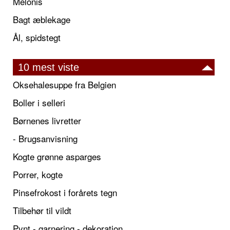
Melonis
Bagt æblekage
Ål, spidstegt
10 mest viste
Oksehalesuppe fra Belgien
Boller i selleri
Børnenes livretter
- Brugsanvisning
Kogte grønne asparges
Porrer, kogte
Pinsefrokost i forårets tegn
Tilbehør til vildt
Pynt - garnering - dekoration