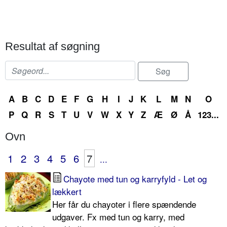
Resultat af søgning
A
B
C
D
E
F
G
H
I
J
K
L
M
N
O
P
Q
R
S
T
U
V
W
X
Y
Z
Æ
Ø
Å
123...
Ovn
1
2
3
4
5
6
7
...
Chayote med tun og karryfyld - Let og
lækkert
Her får du chayoter i flere spændende
udgaver. Fx med tun og karry, med