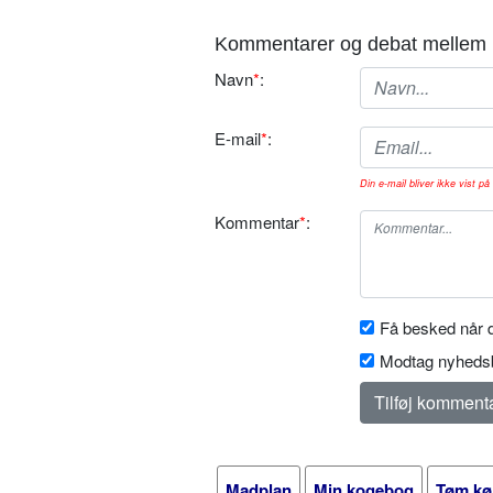
Kommentarer og debat mellem 
Navn
*
:
E-mail
*
:
Din e-mail bliver ikke vist på 
Kommentar
*
:
Få besked når d
Modtag nyhedsb
Madplan
Min kogebog
Tøm kø