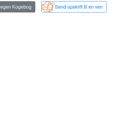
n egen Kogebog
Send opskrift til en ven