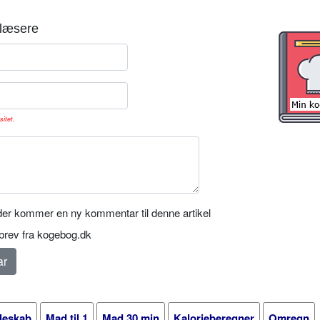
læsere
sitet.
er kommer en ny kommentar til denne artikel
rev fra kogebog.dk
leskab
Mad til 1
Mad 30 min
Kalorieberegner
Omregn