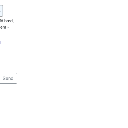
o
få brød,
lem -
l