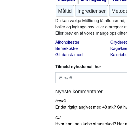
Måltid
Ingredienser
Metod
Du kan vælge Måltid og få aftensmad, fr
boller og lagkage osv. eller omregner 
Eller prøv en af vores mange opskrift
Alkoholtester
Gryderet
Børnekokke
Kage/tær
Gl. dansk mad
Kalorieb
Tilmeld nyhedsmail her
Nyeste kommentarer
henrik
Er det rigtigt angivet med 48 stk? Så h
CJ
Hvor kan man købe strudsekød? Har me