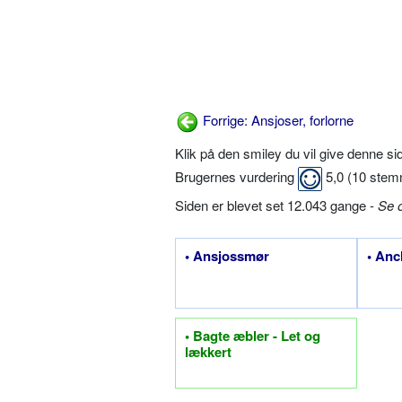
Forrige: Ansjoser, forlorne
Klik på den smiley du vil give denne s
Brugernes vurdering
5,0
(
10
stem
Siden er blevet set 12.043 gange -
Se 
• Ansjossmør
• An
• Bagte æbler - Let og
lækkert