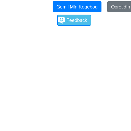
Gem i Min Kogebog
Opret di
Feedback