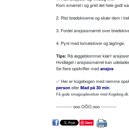
Kom smørret i og gnid det hele godt s
2. Rist brødskiverne og skær dem i tre
3. Fordel ansjossmørret over brødskiv
4. Pynt med tomatskiver og løgringe.
Tips:
Rå æggeblommer klæ'r ansjoserne, s
Hvidløget i ansjossmørret kan udelade
Se flere opskrifter med
ansjos
✅
Her er kogebogen med nemme opskrif
person
eller
Mad på 30 min
.
Få gode smagsoplevelser med Kogebog.dk. 
----------- ooo OÔO ooo -----------
Save