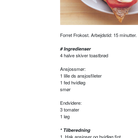
Forret Frokost. Arbejdstid: 15 minutter. 
# Ingredienser
4 halve skiver toastbrød
Ansjossmør:
1 lille ds ansjosfileter
1 fed hvidløg
smør
Endvidere:
3 tomater
1 løg
* Tilberedning
1. Hak ansjoser og hvidløg fint.