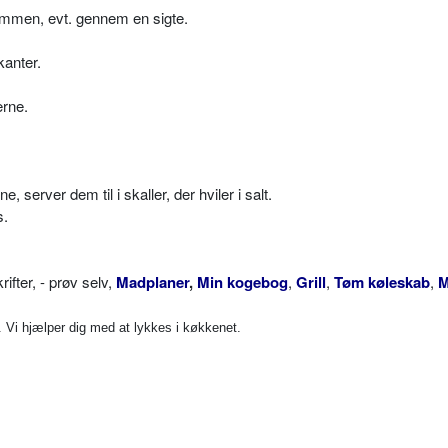
ammen, evt. gennem en sigte.
kanter.
erne.
erver dem til i skaller, der hviler i salt.
s.
ter, - prøv selv,
Madplaner
,
Min kogebog
,
Grill
,
Tøm køleskab
,
M
Vi hjælper dig med at lykkes i køkkenet.