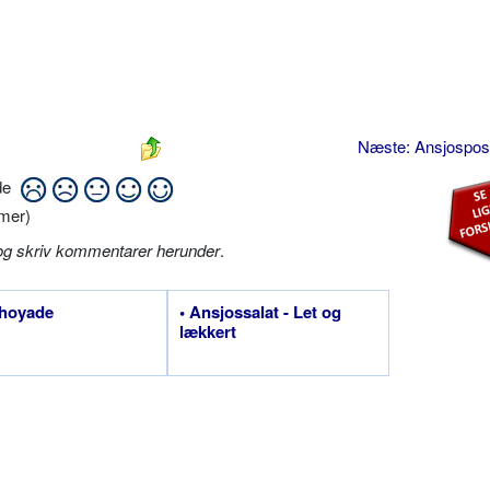
Næste: Ansjospos
ide
mer)
og skriv kommentarer herunder
.
choyade
• Ansjossalat - Let og
lækkert