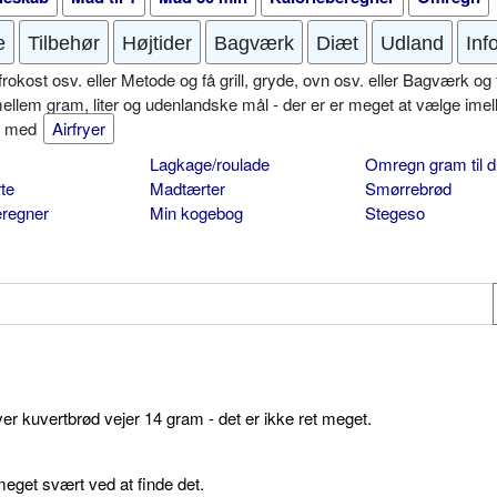
e
Tilbehør
Højtider
Bagværk
Diæt
Udland
Inf
okost osv. eller Metode og få grill, gryde, ovn osv. eller Bagværk og 
mellem gram, liter og udenlandske mål - der er er meget at vælge imel
er med
Airfryer
Lagkage/roulade
Omregn gram til d
te
Madtærter
Smørrebrød
eregner
Min kogebog
Stegeso
ver kuvertbrød vejer 14 gram - det er ikke ret meget.
get svært ved at finde det.