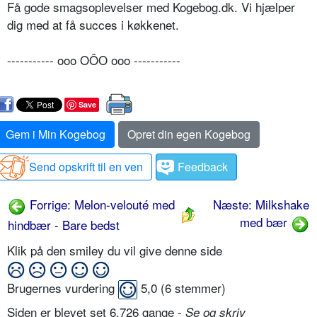
Få gode smagsoplevelser med Kogebog.dk. Vi hjælper
dig med at få succes i køkkenet.
----------- ooo OÔO ooo -----------
Save
Gem i Min Kogebog
Opret din egen Kogebog
Send opskrift til en ven
Feedback
Forrige: Melon-velouté med
Næste: Milkshake
med bær
hindbær - Bare bedst
Klik på den smiley du vil give denne side
Brugernes vurdering
5,0
(
6
stemmer)
Siden er blevet set 6.726 gange -
Se og skriv