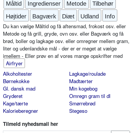
Måltid
Ingredienser
Metode
Tilbehør
Højtider
Bagværk
Diæt
Udland
Info
Du kan vælge Måltid og få aftensmad, frokost osv. eller
Metode og få grill, gryde, ovn osv. eller Bagværk og få
brød, boller og lagkage osv. eller omregner mellem gram,
liter og udenlandske mål - der er er meget at vælge
imellem - Eller prøv en af vores mange opskrifter med
Airfryer
Alkoholtester
Lagkage/roulade
Børnekokke
Madtærter
Gl. dansk mad
Min kogebog
Gryderet
Omregn gram til dl
Kage/tærte
Smørrebrød
Kalorieberegner
Stegeso
Tilmeld nyhedsmail her