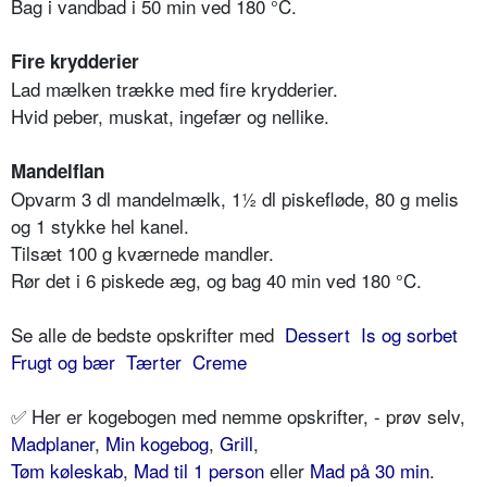
Bag i vandbad i 50 min ved 180 °C.
Fire krydderier
Lad mælken trække med fire krydderier.
Hvid peber, muskat, ingefær og nellike.
Mandelflan
Opvarm 3 dl mandelmælk, 1½ dl piskefløde, 80 g melis
og 1 stykke hel kanel.
Tilsæt 100 g kværnede mandler.
Rør det i 6 piskede æg, og bag 40 min ved 180 °C.
Se alle de bedste opskrifter med
Dessert
Is og sorbet
Frugt og bær
Tærter
Creme
✅ Her er kogebogen med nemme opskrifter, - prøv selv,
Madplaner
,
Min kogebog
,
Grill
,
Tøm køleskab
,
Mad til 1 person
eller
Mad på 30 min
.