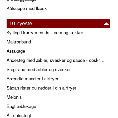
Kålsuppe med flæsk
10 nyeste
Kylling i karry med ris - nem og lækker
Makronbund
Astakage
Andesteg med æbler, svesker og sauce - opskrift også til jul
Stegt and med æbler og svesker
Brændte mandler i airfryer
Sådan rister du nødder i din airfryer
Melonis
Bagt æblekage
Ål, spidstegt