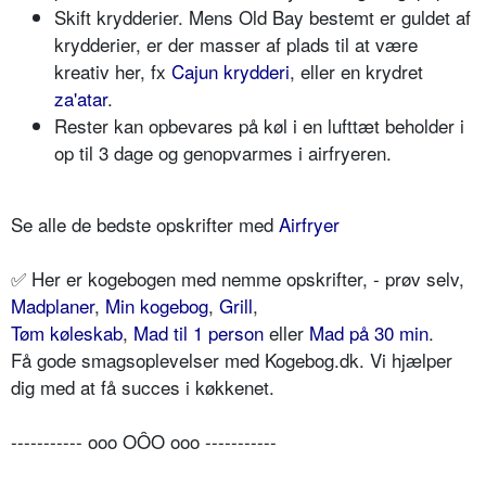
Skift krydderier. Mens Old Bay bestemt er guldet af
krydderier, er der masser af plads til at være
kreativ her, fx
Cajun krydderi
, eller en krydret
za'atar
.
Rester kan opbevares på køl i en lufttæt beholder i
op til 3 dage og genopvarmes i airfryeren.
Se alle de bedste opskrifter med
Airfryer
✅ Her er kogebogen med nemme opskrifter, - prøv selv,
Madplaner
,
Min kogebog
,
Grill
,
Tøm køleskab
,
Mad til 1 person
eller
Mad på 30 min
.
Få gode smagsoplevelser med Kogebog.dk. Vi hjælper
dig med at få succes i køkkenet.
----------- ooo OÔO ooo -----------