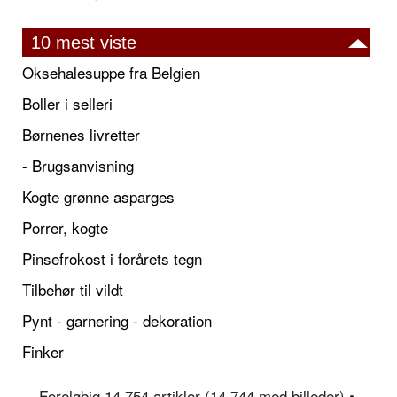
10 mest viste
Oksehalesuppe fra Belgien
Boller i selleri
Børnenes livretter
- Brugsanvisning
Kogte grønne asparges
Porrer, kogte
Pinsefrokost i forårets tegn
Tilbehør til vildt
Pynt - garnering - dekoration
Finker
Foreløbig 14.754 artikler (14.744 med billeder) •