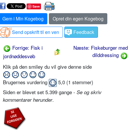
Save
Gem i Min Kogebog
Opret din egen Kogebog
Send opskrift til en ven
Feedback
Forrige: Fisk i
Næste: Fiskeburger med
dilddressing
jordnøddesvøb
Klik på den smiley du vil give denne side
Brugernes vurdering
5,0
(
1
stemmer)
Siden er blevet set 5.399 gange -
Se og skriv
.
kommentarer herunder