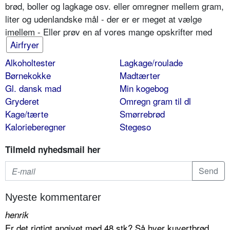
brød, boller og lagkage osv. eller omregner mellem gram,
liter og udenlandske mål - der er er meget at vælge
imellem - Eller prøv en af vores mange opskrifter med
Airfryer
Alkoholtester
Lagkage/roulade
Børnekokke
Madtærter
Gl. dansk mad
Min kogebog
Gryderet
Omregn gram til dl
Kage/tærte
Smørrebrød
Kalorieberegner
Stegeso
Tilmeld nyhedsmail her
Nyeste kommentarer
henrik
Er det rigtigt angivet med 48 stk? Så hver kuvertbrød