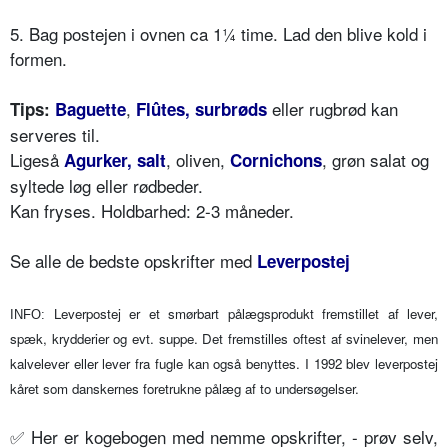
5. Bag postejen i ovnen ca 1¼ time. Lad den blive kold i
formen.
,
eller rugbrød kan
Tips:
Baguette
Flûtes, surbrøds
serveres til.
Ligeså
, oliven,
, grøn salat og
Agurker, salt
Cornichons
syltede løg eller rødbeder.
Kan fryses. Holdbarhed: 2-3 måneder.
Se alle de bedste opskrifter med
Leverpostej
Leverpostej er et smørbart pålægsprodukt fremstillet af lever,
INFO:
spæk, krydderier og evt. suppe. Det fremstilles oftest af svinelever, men
kalvelever eller lever fra fugle kan også benyttes. I 1992 blev leverpostej
kåret som danskernes foretrukne pålæg af to undersøgelser.
✅
Her er kogebogen med nemme opskrifter, - prøv selv,