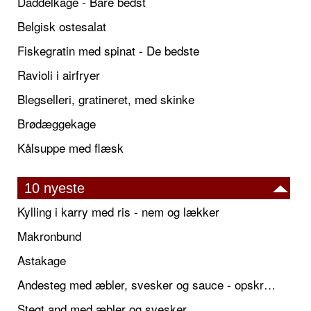
Daddelkage - Bare bedst
Belgisk ostesalat
Fiskegratin med spinat - De bedste
Ravioli i airfryer
Blegselleri, gratineret, med skinke
Brødæggekage
Kålsuppe med flæsk
10 nyeste
Kylling i karry med ris - nem og lækker
Makronbund
Astakage
Andesteg med æbler, svesker og sauce - opskrift også til jul
Stegt and med æbler og svesker