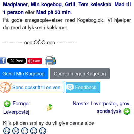
,
,
,
Madplaner
,
Min kogebog
Grill
Tøm køleskab
Mad til
eller
.
1 person
Mad på 30 min
Få gode smagsoplevelser med Kogebog.dk. Vi hjælper
dig med at lykkes i køkkenet.
----------- ooo OÔO ooo -----------
Save
Gem i Min Kogebog
Opret din egen Kogebog
Send opskrift til en ven
Feedback
Forrige:
Næste: Leverpostej, grov,
sønderjysk
Leverpostej
Klik på den smiley du vil give denne side