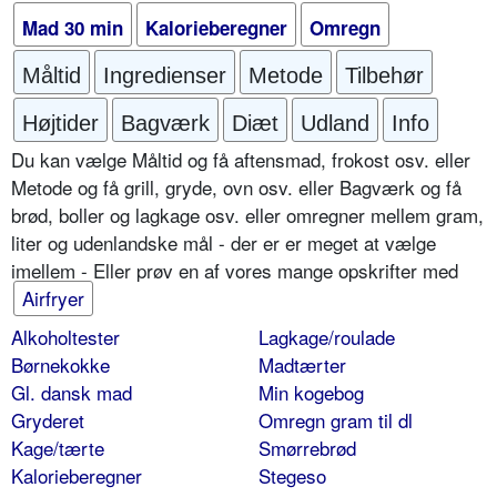
Mad 30 min
Kalorieberegner
Omregn
Måltid
Ingredienser
Metode
Tilbehør
Højtider
Bagværk
Diæt
Udland
Info
Du kan vælge Måltid og få aftensmad, frokost osv. eller
Metode og få grill, gryde, ovn osv. eller Bagværk og få
brød, boller og lagkage osv. eller omregner mellem gram,
liter og udenlandske mål - der er er meget at vælge
imellem - Eller prøv en af vores mange opskrifter med
Airfryer
Alkoholtester
Lagkage/roulade
Børnekokke
Madtærter
Gl. dansk mad
Min kogebog
Gryderet
Omregn gram til dl
Kage/tærte
Smørrebrød
Kalorieberegner
Stegeso