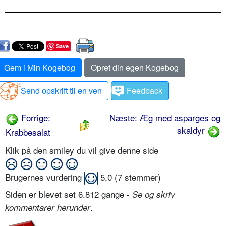
Save
Gem i Min Kogebog
Opret din egen Kogebog
Send opskrift til en ven
Feedback
Forrige:
Næste: Æg med asparges og
skaldyr
Krabbesalat
Klik på den smiley du vil give denne side
Brugernes vurdering
5,0
(
7
stemmer)
Siden er blevet set 6.812 gange -
Se og skriv
.
kommentarer herunder