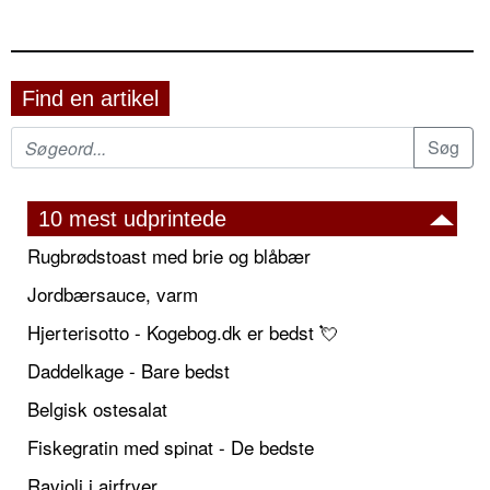
Find en artikel
10 mest udprintede
Rugbrødstoast med brie og blåbær
Jordbærsauce, varm
Hjerterisotto - Kogebog.dk er bedst 💘
Daddelkage - Bare bedst
Belgisk ostesalat
Fiskegratin med spinat - De bedste
Ravioli i airfryer