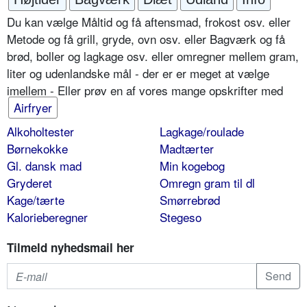
Du kan vælge Måltid og få aftensmad, frokost osv. eller
Metode og få grill, gryde, ovn osv. eller Bagværk og få
brød, boller og lagkage osv. eller omregner mellem gram,
liter og udenlandske mål - der er er meget at vælge
imellem - Eller prøv en af vores mange opskrifter med
Airfryer
Alkoholtester
Lagkage/roulade
Børnekokke
Madtærter
Gl. dansk mad
Min kogebog
Gryderet
Omregn gram til dl
Kage/tærte
Smørrebrød
Kalorieberegner
Stegeso
Tilmeld nyhedsmail her