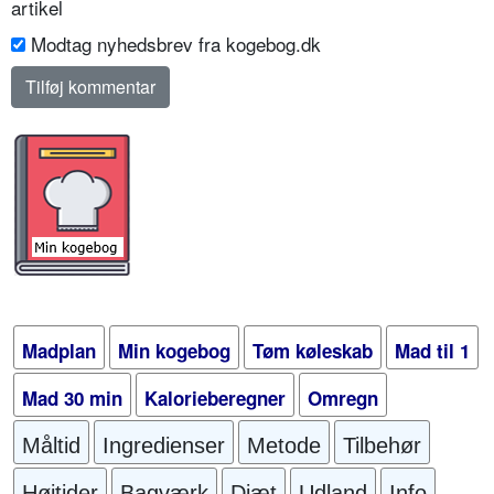
artikel
Modtag nyhedsbrev fra kogebog.dk
Madplan
Min kogebog
Tøm køleskab
Mad til 1
Mad 30 min
Kalorieberegner
Omregn
Måltid
Ingredienser
Metode
Tilbehør
Højtider
Bagværk
Diæt
Udland
Info