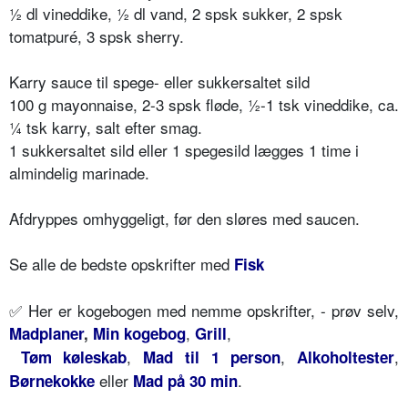
½ dl vineddike, ½ dl vand, 2 spsk sukker, 2 spsk
tomatpuré, 3 spsk sherry.
Karry sauce til spege- eller sukkersaltet sild
100 g mayonnaise, 2-3 spsk fløde, ½-1 tsk vineddike, ca.
¼ tsk karry, salt efter smag.
1 sukkersaltet sild eller 1 spegesild lægges 1 time i
almindelig marinade.
Afdryppes omhyggeligt, før den sløres med saucen.
Se alle de bedste opskrifter med
Fisk
✅ Her er kogebogen med nemme opskrifter, - prøv selv,
,
,
Madplaner
,
Min kogebog
Grill
,
,
,
Tøm køleskab
Mad til 1 person
Alkoholtester
eller
.
Børnekokke
Mad på 30 min