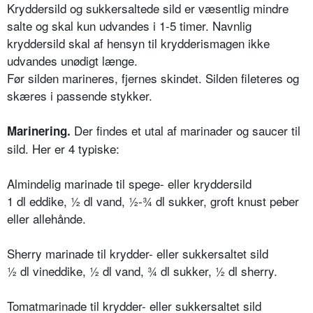
Kryddersild og sukkersaltede sild er væsentlig mindre
salte og skal kun udvandes i 1-5 timer. Navnlig
kryddersild skal af hensyn til krydderismagen ikke
udvandes unødigt længe.
Før silden marineres, fjernes skindet. Silden fileteres og
skæres i passende stykker.
Der findes et utal af marinader og saucer til
Marinering.
sild. Her er 4 typiske:
Almindelig marinade til spege- eller kryddersild
1 dl eddike, ½ dl vand, ½-¾ dl sukker, groft knust peber
eller allehånde.
Sherry marinade til krydder- eller sukkersaltet sild
½ dl vineddike, ½ dl vand, ¾ dl sukker, ½ dl sherry.
Tomatmarinade til krydder- eller sukkersaltet sild