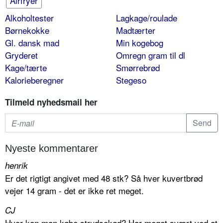
Airfryer
Alkoholtester
Lagkage/roulade
Børnekokke
Madtærter
Gl. dansk mad
Min kogebog
Gryderet
Omregn gram til dl
Kage/tærte
Smørrebrød
Kalorieberegner
Stegeso
Tilmeld nyhedsmail her
Nyeste kommentarer
henrik
Er det rigtigt angivet med 48 stk? Så hver kuvertbrød
vejer 14 gram - det er ikke ret meget.
CJ
Hvor kan man købe strudsekød? Har meget svært ved at