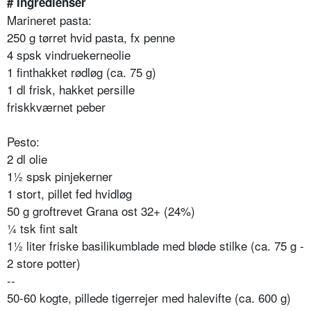
# Ingredienser
Marineret pasta:
250 g tørret hvid pasta, fx penne
4 spsk vindruekerneolie
1 finthakket rødløg (ca. 75 g)
1 dl frisk, hakket persille
friskkværnet peber
Pesto:
2 dl olie
1½ spsk pinjekerner
1 stort, pillet fed hvidløg
50 g groftrevet Grana ost 32+ (24%)
¼ tsk fint salt
1½ liter friske basilikumblade med bløde stilke (ca. 75 g -
2 store potter)
--
50-60 kogte, pillede tigerrejer med halevifte (ca. 600 g)