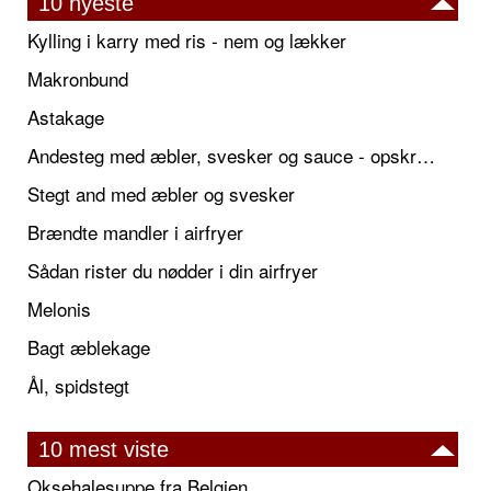
10 nyeste
Kylling i karry med ris - nem og lækker
Makronbund
Astakage
Andesteg med æbler, svesker og sauce - opskrift også til jul
Stegt and med æbler og svesker
Brændte mandler i airfryer
Sådan rister du nødder i din airfryer
Melonis
Bagt æblekage
Ål, spidstegt
10 mest viste
Oksehalesuppe fra Belgien