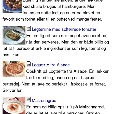
kød skulle bruges til hamburgere. Men
fantasien satte ind, og nu er de blevet en
favorit som forret eller til en buffet ved mange fester.
Løgterrine med soltørrede tomater
En festlig ret som ser meget avanceret ud,
når den serveres. Men den er både billig og
let at tilberede af enkle ingredienser som løg, tomat og
basilikum.
Løgtærte fra Alsace
Opskrift på Løgtærte fra Alsace. En lækker
tærte med løg, bacon og ost i sprød
butterdej. Nem at lave og perfekt til frokost eller forret.
Server lun.
Maizenagrød
En nem og billig opskrift på Maizenagrød,
der er let at lave til 4 personer. Grøden