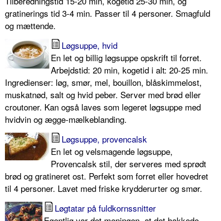
Tilberedningstid 15-20 min, kogetid 25-30 min, og
gratinerings tid 3-4 min. Passer til 4 personer. Smagfuld
og mættende.
Løgsuppe, hvid
En let og billig løgsuppe opskrift til forret.
Arbejdstid: 20 min, kogetid i alt: 20-25 min.
Ingredienser: løg, smør, mel, bouillon, blåskimmelost,
muskatnød, salt og hvid peber. Server med brød eller
croutoner. Kan også laves som legeret løgsuppe med
hvidvin og ægge-mælkeblanding.
Løgsuppe, provencalsk
En let og velsmagende løgsuppe,
Provencalsk stil, der serveres med sprødt
brød og gratineret ost. Perfekt som forret eller hovedret
til 4 personer. Lavet med friske krydderurter og smør.
Løgtatar på fuldkornssnitter
Egentlig var det meningen, at det hakkede