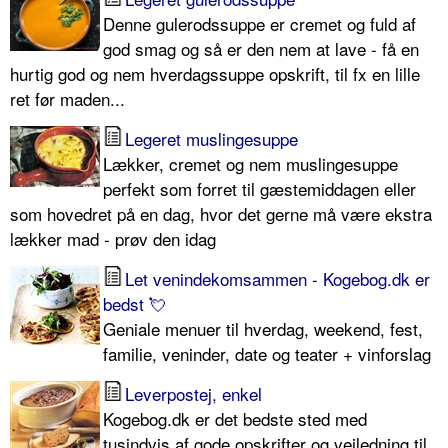
Denne gulerodssuppe er cremet og fuld af
god smag og så er den nem at lave - få en
hurtig god og nem hverdagssuppe opskrift, til fx en lille
ret før maden...
Legeret muslingesuppe
Lækker, cremet og nem muslingesuppe
perfekt som forret til gæstemiddagen eller
som hovedret på en dag, hvor det gerne må være ekstra
lækker mad - prøv den idag
Let venindekomsammen - Kogebog.dk er
bedst 💘
Geniale menuer til hverdag, weekend, fest,
familie, veninder, date og teater + vinforslag
Leverpostej, enkel
Kogebog.dk er det bedste sted med
tusindvis af gode opskrifter og vejledning til