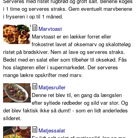
Serveres med ristet rugbrød og groft salt. Benene koges
i 1 time og serveres straks. Gem eventuelt marvbenene
i fryseren i op til 1 måned.
Marvtoast
Marvtoast er en lækker forret eller
frokostret lavet af oksemarv og skalotteløg
ristet på brødskiver. Nem at lave og serveres straks.
Bedst med en salat eller som tilbehør til oksekød. Fås
hos slagteren eller i supermarkedet. Der serveres
mange lækre opskrifter med marv.
Matjesruller
Denne ret blev til, en gang da længslen
efter syltede rødbeder og sild var stor. Og
det blev faktisk ikke så dumt! - som en lidt anderledes
silderet.
Matjessalat
En lidt salt salat af matjessild, løg og æg.