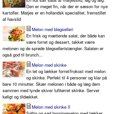
Den er meget fin, når der er sæson for nye
kartofler. Matjes er en hollandsk specialitet, fremstillet
af havsild
Melon med blegselleri
En frisk og mættende salat, der både kan
være forret og dessert, takket være
melonen og de sprøde blegselleristængler. Salaten er
også god til brunch...
Melon med skinke
En let og lækker forret/frokost med melon
og skinke. Perfekt til 4 personer og klar på
bare 10 minutter. Skær melonen i både og læg dem
sammen med tynde skiver lufttørret skinke. Server
køligt og tildækket.
Melon med skinke II
Saftig og sød honningmelon med lækker