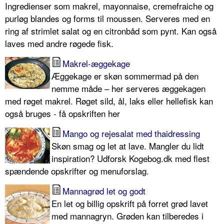
Ingredienser som makrel, mayonnaise, cremefraiche og
purløg blandes og forms til moussen. Serveres med en
ring af strimlet salat og en citronbåd som pynt. Kan også
laves med andre røgede fisk.
Makrel-æggekage
Æggekage er skøn sommermad på den
nemme måde – her serveres æggekagen
med røget makrel. Røget sild, ål, laks eller hellefisk kan
også bruges - få opskriften her
Mango og rejesalat med thaidressing
Skøn smag og let at lave. Mangler du lidt
inspiration? Udforsk Kogebog.dk med flest
spændende opskrifter og menuforslag.
Mannagrød let og godt
En let og billig opskrift på forret grød lavet
med mannagryn. Grøden kan tilberedes i