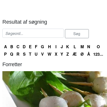
Resultat af søgning
A
B
C
D
E
F
G
H
I
J
K
L
M
N
O
P
Q
R
S
T
U
V
W
X
Y
Z
Æ
Ø
Å
123...
Forretter