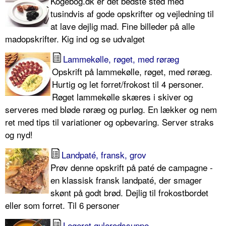
Kogebog.dk er det bedste sted med
tusindvis af gode opskrifter og vejledning til
at lave dejlig mad. Fine billeder på alle
madopskrifter. Kig ind og se udvalget
Lammekølle, røget, med røræg
Opskrift på lammekølle, røget, med røræg.
Hurtig og let forret/frokost til 4 personer.
Røget lammekølle skæres i skiver og
serveres med bløde røræg og purløg. En lækker og nem
ret med tips til variationer og opbevaring. Server straks
og nyd!
Landpaté, fransk, grov
Prøv denne opskrift på paté de campagne -
en klassisk fransk landpaté, der smager
skønt på godt brød. Dejlig til frokostbordet
eller som forret. Til 6 personer
Legeret gulerodssuppe